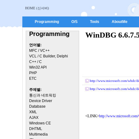
HOME (신서버)
Programming
O/S
Tools
AboutMe
Programming
WinDBG 6.6.7.5
언어별:
MFC / VC++
VCL / C Builder, Delphi
C++ / C
Win32 API
PHP
ETC
http://www.microsoft.com/whdc/d
http://www.microsoft.com/whdc/d
주제별:
통신과 네트워킹
Device Driver
Database
XML
<LINK>
http://www.microsoft.com/
AJAX
Windows CE
DHTML
Multimedia