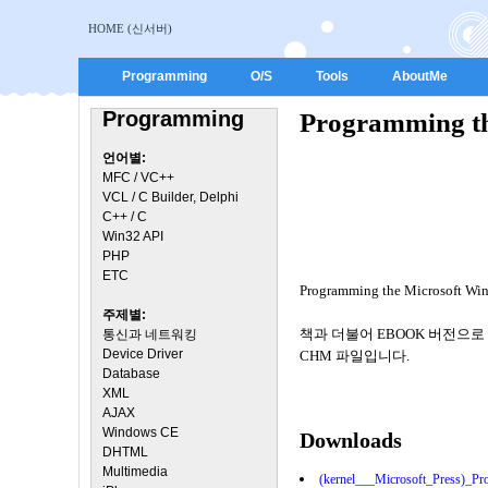
HOME (신서버)
Programming
O/S
Tools
AboutMe
Programming
Programming th
언어별:
MFC / VC++
VCL / C Builder, Delphi
C++ / C
Win32 API
PHP
ETC
Programming the Microsoft Win
주제별:
책과 더불어 EBOOK 버전으로
통신과 네트워킹
Device Driver
CHM 파일입니다.
Database
XML
AJAX
Windows CE
Downloads
DHTML
Multimedia
(kernel___Microsoft_Press)_