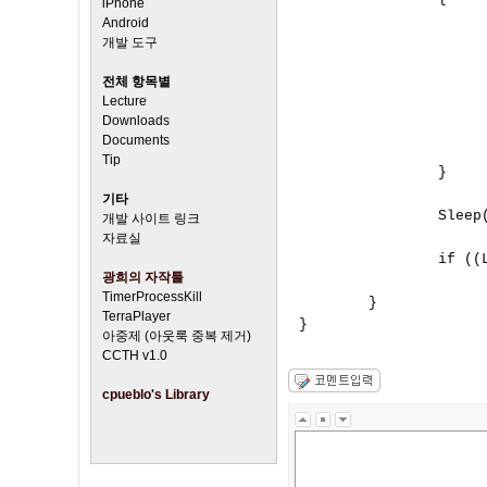
iPhone
                     
Android
                      
개발 도구
                      
전체 항목별
                      
Lecture
                      
Downloads
                      
Documents
                      
Tip
                }

기타
                Sleep(
개발 사이트 링크
자료실
                if ((
광희의 자작툴
                      
TimerProcessKill
        }

TerraPlayer
아중제 (아웃룩 중복 제거)
CCTH v1.0
cpueblo's Library