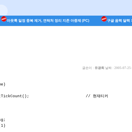
아웃룩 일정 중복 제거, 연락처 정리 지존 아중제 (PC)
구글 음력 달력 지
글쓴이 :
유광희
날짜 :
2005-07-25 
e)

tTickCount();                        // 현재티커

g;

1)
