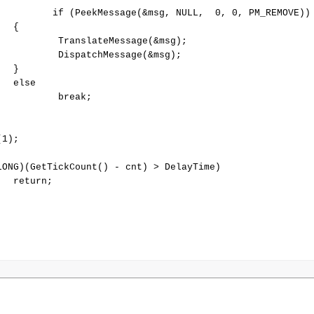
          if (PeekMessage(&msg, NULL,  0, 0, PM_REMOVE))

  {

          TranslateMessage(&msg);

          DispatchMessage(&msg);

  }

  else

          break;

1);

LONG)(GetTickCount() - cnt) > DelayTime)

  return;
