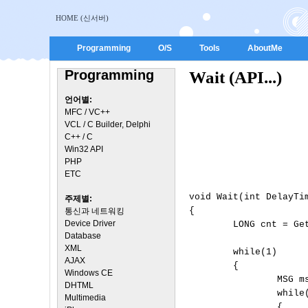
HOME (신서버)
Programming
O/S
Tools
AboutMe
Programming
Wait (API...)
언어별:
MFC / VC++
VCL / C Builder, Delphi
C++ / C
Win32 API
PHP
ETC
void Wait(int DelayTim
주제별:
{

통신과 네트워킹
Device Driver
        LONG cnt = Ge
Database
XML
        while(1)

AJAX
        {

Windows CE
                MSG ms
DHTML
                while(
Multimedia
                {
