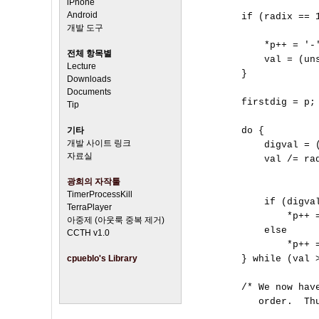
iPhone
Android
        if (radix == 1
개발 도구
            *p++ = '-'
전체 항목별
            val = (uns
Lecture
        }

Downloads
Documents
        firstdig = p; 
Tip
기타
        do {

개발 사이트 링크
            digval = (
자료실
            val /= rad
광희의 자작툴
TimerProcessKill
            if (digval
TerraPlayer
                *p++ =
아중제 (아웃룩 중복 제거)
            else

CCTH v1.0
                *p++ =
cpueblo's Library
        } while (val >
        /* We now hav
           order.  Thu