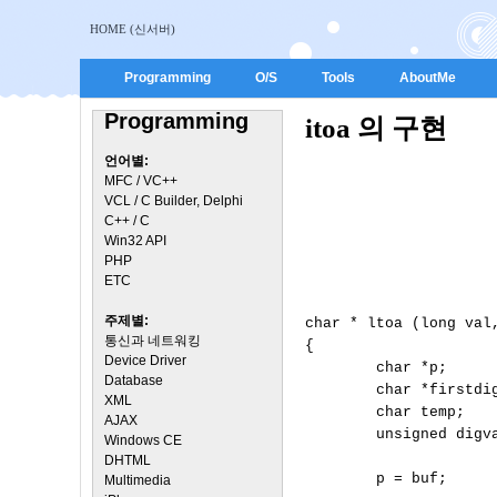
HOME (신서버)
Programming
O/S
Tools
AboutMe
Programming
itoa 의 구현
언어별:
MFC / VC++
VCL / C Builder, Delphi
C++ / C
Win32 API
PHP
ETC
주제별:
char * ltoa (long val,
통신과 네트워킹
{

Device Driver
        char *p;      
Database
        char *firstdig
XML
        char temp;    
AJAX
        unsigned digva
Windows CE
DHTML
        p = buf;

Multimedia