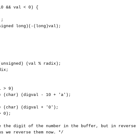
0 && val < 0) {

;

igned long)(-(long)val);

          

unsigned) (val % radix);

ix;       

 > 9)

 (char) (digval - 10 + 'a');  

 (char) (digval + '0');       

 0);

e the digit of the number in the buffer, but in reverse

s we reverse them now. */
