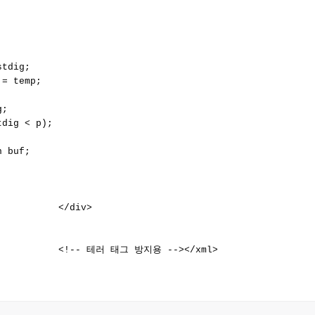
           



tdig;

= temp;   

;         

dig < p); 

 buf;

          </div>

            <!-- 테러 태그 방지용 --></xml>