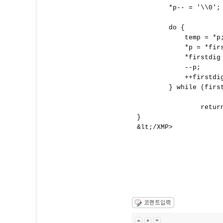
        *p-- = '\\0'; 
        do {

            temp = *p;
            *p = *firs
            *firstdig 
            --p;

            ++firstdig
        } while (first
                return
}

&lt;/XMP>

                      
                    