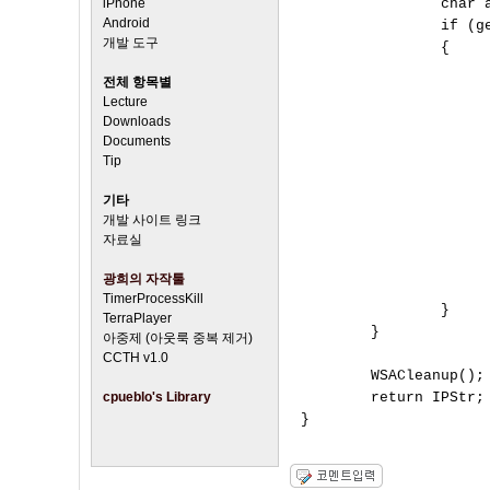
iPhone
                char a
Android
                if (g
개발 도구
                {

                      
전체 항목별
                      
Lecture
                      
Downloads
                      
Documents
                     
Tip
                      
기타
                     
개발 사이트 링크
                     
자료실
                     
                      
광희의 자작툴
                      
TimerProcessKill
                }

TerraPlayer
        }

아중제 (아웃룩 중복 제거)
CCTH v1.0
        WSACleanup();

cpueblo's Library
        return IPStr;
