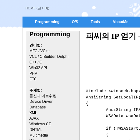
HOME (신서버)
Programming
O/S
Tools
AboutMe
Programming
피씨의 IP 얻기 - 
언어별:
MFC / VC++
VCL / C Builder, Delphi
C++ / C
Win32 API
PHP
ETC
주제별:
#include <winsock.hpp>
통신과 네트워킹
AnsiString GetLocalIP(
Device Driver
{

Database
        AnsiString IPS
XML
        WSAData wsaDat
AJAX
Windows CE
        if (!WSAStartu
DHTML
        {

Multimedia