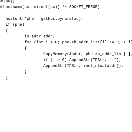
c[80];

ethostname(ac, sizeof(ac)) != SOCKET_ERROR)

  hostent *phe = gethostbyname(ac);

  if (phe)

  {

          in_addr addr;

           for (int i = 0; phe->h_addr_list[i] != 0; ++i)
          {

                   CopyMemory(&addr, phe->h_addr_list[i],
                   if (i > 0) AppendStr(IPStr, ".");

                   AppendStr(IPStr, inet_ntoa(addr));

          }

  }
