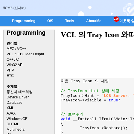
HOME (신서버)
Programming
O/S
Tools
AboutMe
아웃룩 일
Programming
VCL 의 Tray Icon 와따
언어별:
MFC / VC++
VCL / C Builder, Delphi
C++ / C
Win32 API
PHP
ETC
처음 Tray Icon 의 세팅

주제별:
통신과 네트워킹
TrayIcon->Hint = 
"LCS Server. 
Device Driver
TrayIcon->Visible = 
true
;

Database
XML
AJAX
Windows CE
void 
__fastcall TfrmLCSMain::Tr
{

DHTML
        TrayIcon->Restore();

Multimedia
}
