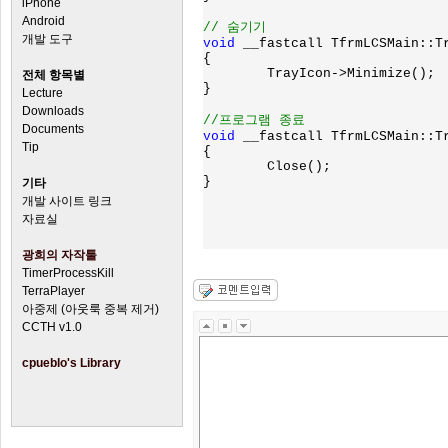
iPhone
Android
개발 도구
void 
__fastcall TfrmLCSMain::Tr
{

        TrayIcon->Minimize();

전체 항목별
}

Lecture
Downloads
Documents
void 
__fastcall TfrmLCSMain::Tr
Tip
{

        Close();

}

기타
개발 사이트 링크
자료실
광희의 자작툴
TimerProcessKill
TerraPlayer
아중제 (아웃룩 중복 제거)
CCTH v1.0
cpueblo's Library