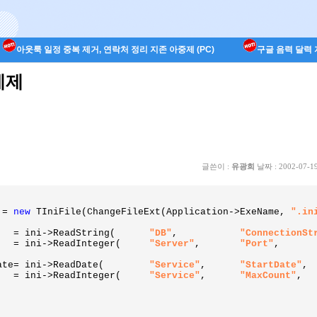
아웃룩 일정 중복 제거, 연락처 정리 지존 아중제 (PC)
구글 음력 달력 지
예제
글쓴이 :
유광희
날짜 :
2002-07-19
 = 
new 
TIniFile(ChangeFileExt(Application->ExeName, 
".in
	DBConnection	= ini->ReadString(	
"DB"
,		
"ConnectionSt
	ServerPort	= ini->ReadInteger(	
"Server"
,	
"Port"
,
Date= ini->ReadDate(        
"Service"
,      
"StartDate"
,		Now());

	COUNT_MAX	= ini->ReadInteger(     
"Service"
,	
"MaxCount"