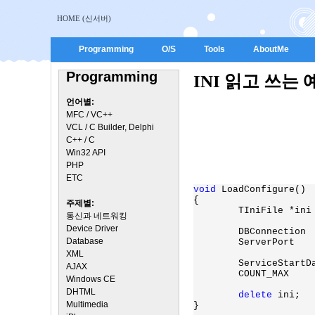
HOME (신서버)
Programming
O/S
Tools
AboutMe
Programming
INI 읽고 쓰는 
언어별:
MFC / VC++
VCL / C Builder, Delphi
C++ / C
Win32 API
PHP
ETC
void 
LoadConfigure()

{

주제별:
	TIniFile *ini
통신과 네트워킹
Device Driver
Database
XML
	ServiceStart
AJAX
Windows CE
DHTML
delete 
ini;

Multimedia
}
