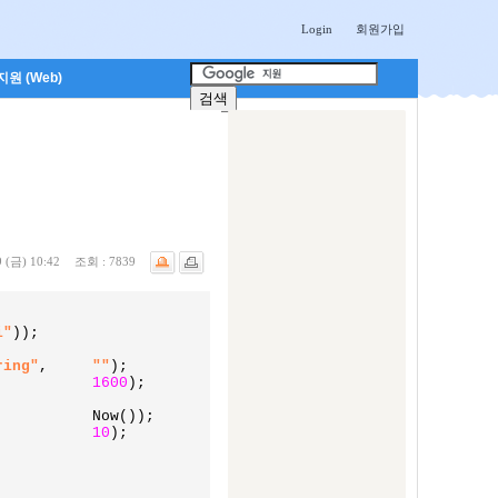
Login
회원가입
원 (Web)
 (금) 10:42
조회 :
7839
i"
));

ring"
,	
""
);

			
1600
);

,		
10
);
