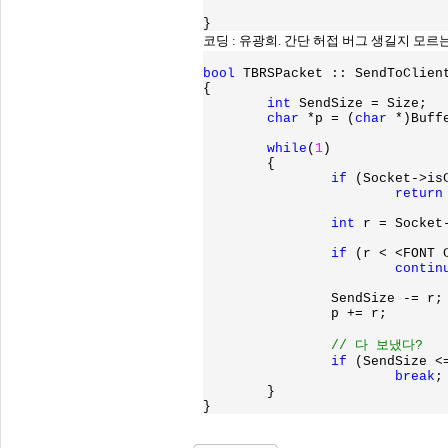
코딩 : 유광희. 간단 허접 버그 생길지 모르
bool 
TBRSPacket :: SendToClien
{

int 
SendSize = Size;

char 
*p = (
char 
*)Buffe
while
(
1
)

	{

if 
(Socket->is
return
int 
r = Socket
if 
(r < <FONT 
contin
		SendSize -= r;

		p += r;

// 다 보냈다?

if 
(SendSize <
break
;

	}

}