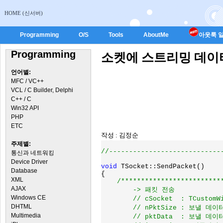
HOME (신서버)
Programming
O/S
Tools
AboutMe
아웃룩 일
Programming
소켓에 스트리밍 데이
언어별:
MFC / VC++
VCL / C Builder, Delphi
C++ / C
Win32 API
PHP
ETC
작성 : 김정순
주제별:
//-----------------------------
통신과 네트워킹
Device Driver
void 
TSocket::SendPacket()

Database
{

XML
/**************************
AJAX
        -> 패킷 전송

Windows CE
	// cSocket  : TCustomWinSocket (전역 변수)

DHTML
	// nPktSize : 보낼 데이터 전체 크기(전역 변수)

Multimedia
	// pktData  : 보낼 데이터(전역 변수)
