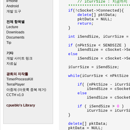
iPhone
	// iCurrSize : 지금까지 보낸 누적 데이터 사이즈

Android
    ***************************
if
(!cSocket->Connected){

개발 도구
delete
[] pktData;

        pktData = NULL;

전체 항목별
return
;

Lecture
    }

Downloads
int 
iSendSize, iCurrSize =
Documents
Tip
if 
(nPktSize < SENDSIZE )

        iSendSize = cSocket->Se
기타
else

개발 사이트 링크
iSendSize = cSocket->Se
자료실
    iCurrSize = iSendSize;

광희의 자작툴
while
(iCurrSize < nPktSize 
TimerProcessKill
TerraPlayer
if
( (nPktSize - iCurrSi
            iSendSize = cSocke
아중제 (아웃룩 중복 제거)
else

CCTH v1.0
iSendSize = cSocke
cpueblo's Library
if 
( iSendSize > 
0 
)

            iCurrSize = iCurrSi
    }

delete
[] pktData;

    pktData = NULL;
