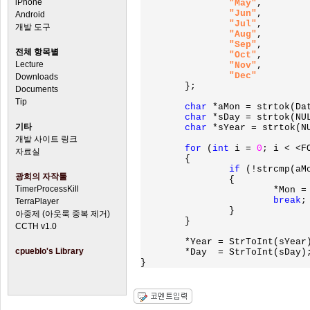
iPhone
"May"
,

"Jun"
,

Android
"Jul"
,

개발 도구
"Aug"
,

"Sep"
,

전체 항목별
"Oct"
,

Lecture
"Nov"
,

"Dec"
Downloads
};

Documents
Tip
char 
*aMon = strtok(Da
char 
*sDay = strtok(NU
기타
char 
*sYear = strtok(N
개발 사이트 링크
for 
(
int 
i = 
0
; i < <F
자료실
	{

if 
(!strcmp(aMo
광희의 자작툴
		{

TimerProcessKill
			*Mon 
break
;

TerraPlayer
		}

아중제 (아웃룩 중복 제거)
	}

CCTH v1.0
	*Year = StrToInt(sYear);

cpueblo's Library
	*Day  = StrToInt(sDay);
