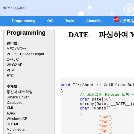
HOME (신서버)
Programming
O/S
Tools
AboutMe
아웃룩 일
Programming
__DATE__ 파싱하여 Ye
언어별:
MFC / VC++
VCL / C Builder, Delphi
C++ / C
Win32 API
PHP
ETC
void 
TfrmAbout :: GetReleaseDa
주제별:
{

통신과 네트워킹
// 프로그램 Releae 날짜 구
Device Driver
char 
Date[
50
];

Database
	strcpy(Date, __DATE__);

XML
char 
*Month[] =

	{

AJAX
"Jan"
,

Windows CE
"Feb"
,

DHTML
"Mar"
,

Multimedia
"Apr"
,
