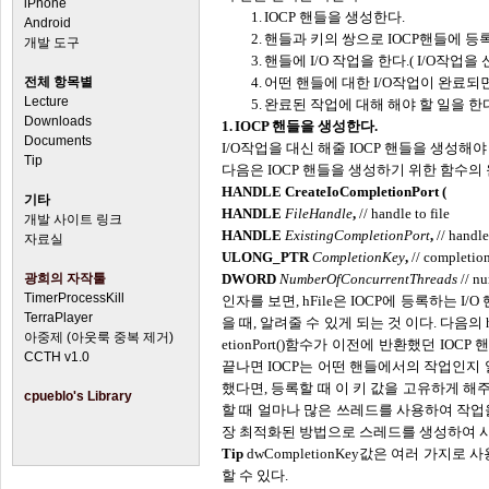
iPhone
1.
IOCP 핸들을 생성한다.
Android
2.
핸들과 키의 쌍으로
IOCP핸들에 등
개발 도구
3.
핸들에
I/O 작업을 한다.( I/O작업
전체 항목별
4.
어떤 핸들에 대한
I/O작업이 완료되면
Lecture
5.
완료된 작업에 대해 해야 할 일을 한
Downloads
1.
IOCP 핸들을 생성한다.
Documents
I/O작업을 대신 해줄 IOCP 핸들을 생성해야
Tip
다음은
IOCP 핸들을 생성하기 위한 함수의 
HANDLE CreateIoCompletionPort (
기타
HANDLE
FileHandle
,
// handle to file
개발 사이트 링크
HANDLE
ExistingCompletionPort
,
// handle
자료실
ULONG_PTR
CompletionKey
,
// completio
광희의 자작툴
DWORD
NumberOfConcurrentThreads
// n
TimerProcessKill
인자를 보면
, hFile은 IOCP에 등록하는 
TerraPlayer
을 때, 알려줄 수 있게 되는 것 이다. 다음의 hE
아중제 (아웃룩 중복 제거)
etionPort()함수가 이전에 반환했던 IO
CCTH v1.0
끝나면 IOCP는 어떤 핸들에서의 작업인지 
했다면, 등록할 때 이 키 값을 고유하게 해주므로
cpueblo's Library
할 때 얼마나 많은 쓰레드를 사용하여 작업
장 최적화된 방법으로 스레드를 생성하여 사용
Tip
dwCompletionKey값은 여러 가
할 수 있다.