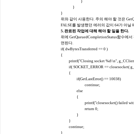
}
}
}
위와 같이 사용한다
. 주의 해야 할 것은 Get
FALSE를 발생했던 에러의 값이 64가 아
5.
완료된 작업에 대해 해야 할 일을 한다
.
위에
GetQueuedCompletionStatu
면된다.
if( dwBytesTransferred == 0 )
{
printf("Closing socket %d\\n", g_CCli
if( SOCKET_ERROR == closesocket( g_
{
if(GetLastError() == 10038)
continue;
else
{
printf("closesocket() failed w
return 0;
}
}
continue;
}