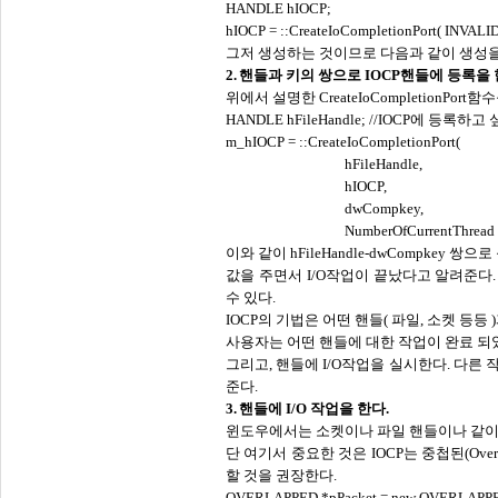
HANDLE hIOCP;
hIOCP = ::CreateIoCompletionPort( INV
그저 생성하는 것이므로 다음과 같이 생성
2.
핸들과 키의 쌍으로
IOCP핸들에 등록을 
위에서 설명한
CreateIoCompletionP
HANDLE hFileHandle; //IOCP에 등록하고
m_hIOCP = ::CreateIoCompletionPort(
hFileHandle,
hIOCP,
dwCompkey,
NumberOfCurrentThread 
이와 같이
hFileHandle-dwCompkey 쌍
값을 주면서 I/O작업이 끝났다고 알려준다
수 있다.
IOCP의 기법은 어떤 핸들( 파일, 소켓 등
사용자는 어떤 핸들에 대한 작업이 완료 되
그리고
, 핸들에 I/O작업을 실시한다. 다
준다.
3.
핸들에
I/O 작업을 한다.
윈도우에서는 소켓이나 파일 핸들이나 같이
단 여기서 중요한 것은
IOCP는 중첩된(Overla
할 것을 권장한다.
OVERLAPPED *pPacket = new OVERLAPP