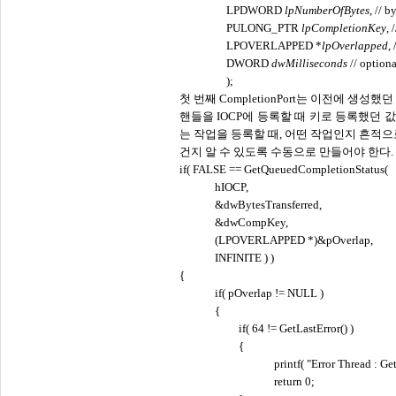
LPDWORD
lpNumberOfBytes
, // b
PULONG_PTR
lpCompletionKey
, 
LPOVERLAPPED
*
lpOverlapped
,
DWORD
dwMilliseconds
// option
);
첫 번째
CompletionPort는 이전에 생성했
핸들을 IOCP에 등록할 때 키로 등록했던 
는 작업을 등록할 때, 어떤 작업인지 흔적으
건지 알 수 있도록 수동으로 만들어야 한다.
if( FALSE == GetQueuedCompletionStatus(
hIOCP,
&dwBytesTransferred,
&dwCompKey,
(LPOVERLAPPED *)&pOverlap,
INFINITE ) )
{
if( pOverlap != NULL )
{
if( 64 != GetLastError() )
{
printf( "Error Thread : G
return 0;