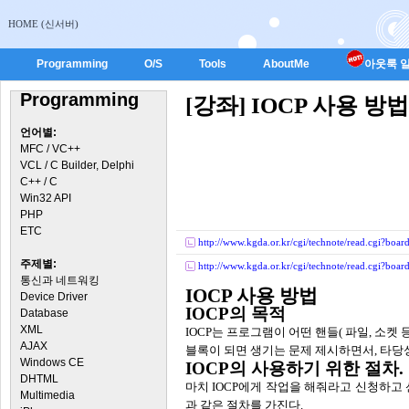
HOME (신서버)
Programming
O/S
Tools
AboutMe
아웃룩 일
Programming
[강좌] IOCP 사용 방법
언어별:
MFC / VC++
VCL / C Builder, Delphi
C++ / C
Win32 API
PHP
ETC
http://www.kgda.or.kr/cgi/technote/read.cgi?b
주제별:
http://www.kgda.or.kr/cgi/technote/read.cgi?b
통신과 네트워킹
IOCP 사용 방법
Device Driver
IOCP의 목적
Database
XML
IOCP는 프로그램이 어떤 핸들( 파일, 소켓 
AJAX
블록이 되면 생기는 문제 제시하면서
, 타당
Windows CE
IOCP의 사용하기 위한 절차.
DHTML
마치
IOCP에게 작업을 해줘라고 신청하고
Multimedia
과 같은 절차를 가진다.