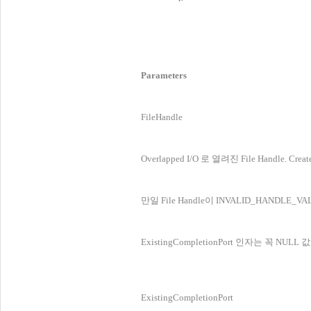
Parameters
FileHandle
Overlapped I/O 로 열려진 File Handle
만일 File Handle이 INVALID_HANDLE_VAL
ExistingCompletionPort 인자는 꼭 NU
ExistingCompletionPort