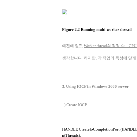
Figure 2.2 Running multi-worker thread
예전에 얼핏
Worker thread의 적정 수 = CPU *
생각합니다. 하지만, 각 작업의 특성에 맞
3. Using IOCP in Windows 2000 server
1) Create IOCP
HANDLE CreateIoCompletionPort (HANDLE
ntThreads);