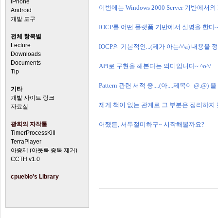
iPhone
이번에는 Windows 2000 Server 기반에
Android
개발 도구
IOCP를 어떤 플랫폼 기반에서 설명을 한다~
전체 항목별
Lecture
IOCP의 기본적인...(제가 아는^^a) 내용을 정
Downloads
Documents
API로 구현을 해본다는 의미입니다~ ^o^/
Tip
Pattern 관련 서적 중....(아....제목이 @.
기타
개발 사이트 링크
제게 책이 없는 관계로 그 부분은 정리하지
자료실
광희의 자작툴
어쨌든, 서두절미하구~ 시작해볼까요?
TimerProcessKill
TerraPlayer
아중제 (아웃룩 중복 제거)
CCTH v1.0
cpueblo's Library