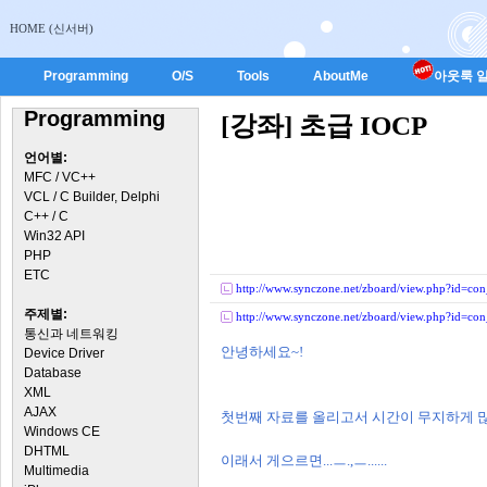
HOME (신서버)
Programming
O/S
Tools
AboutMe
아웃룩 일
Programming
[강좌] 초급 IOCP
언어별:
MFC / VC++
VCL / C Builder, Delphi
C++ / C
Win32 API
PHP
ETC
http://www.synczone.net/zboard/view.php?id=
주제별:
http://www.synczone.net/zboard/view.php?id=
통신과 네트워킹
안녕하세요~!
Device Driver
Database
XML
AJAX
첫번째 자료를 올리고서 시간이 무지하게 많
Windows CE
DHTML
이래서 게으르면...ㅡ.,ㅡ......
Multimedia