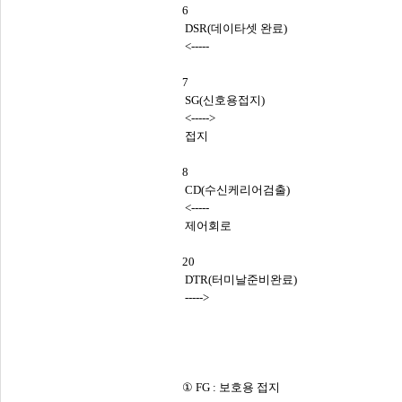
6
DSR(데이타셋 완료)
<-----
7
SG(신호용접지)
<----->
접지
8
CD(수신케리어검출)
<-----
제어회로
20
DTR(터미날준비완료)
----->
① FG : 보호용 접지