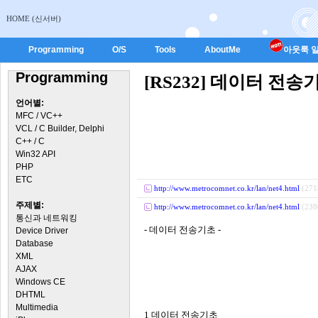
HOME (신서버)
Programming
O/S
Tools
AboutMe
아웃룩 일
Programming
[RS232] 데이터 전송
언어별:
MFC / VC++
VCL / C Builder, Delphi
C++ / C
Win32 API
PHP
ETC
http://www.metrocomnet.co.kr/lan/net4.html
(271
주제별:
http://www.metrocomnet.co.kr/lan/net4.html
(238
통신과 네트워킹
- 데이터 전송기초 -
Device Driver
Database
XML
AJAX
Windows CE
DHTML
Multimedia
1 데이터 전송기초