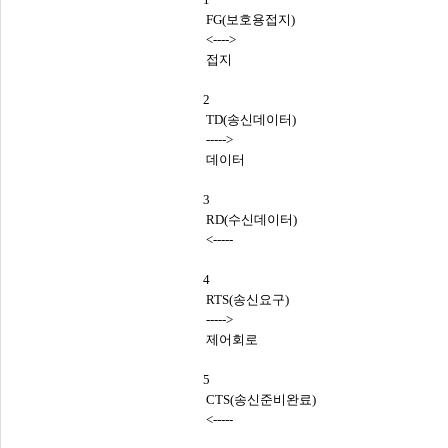
FG(보호용접지)
<---->
접지
2
TD(송신데이터)
----->
데이터
3
RD(수신데이터)
<-----
4
RTS(송신요구)
----->
제어회로
5
CTS(송신준비완료)
<-----