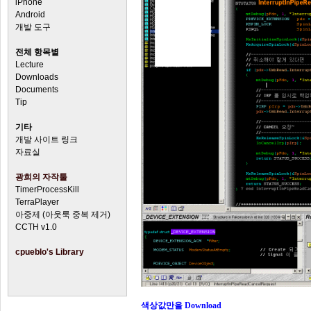
iPhone
Android
개발 도구
전체 항목별
Lecture
Downloads
Documents
Tip
기타
개발 사이트 링크
자료실
광희의 자작툴
TimerProcessKill
TerraPlayer
아중제 (아웃룩 중복 제거)
CCTH v1.0
cpueblo's Library
색상값만을 Download