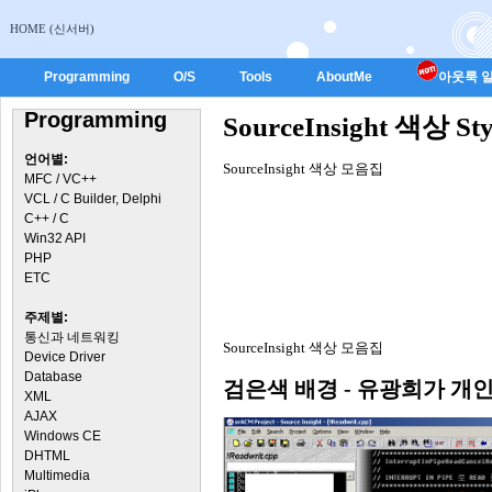
HOME (신서버)
Programming
O/S
Tools
AboutMe
아웃룩 일
Programming
SourceInsight 색상 St
언어별:
SourceInsight 색상 모음집
MFC / VC++
VCL / C Builder, Delphi
C++ / C
Win32 API
PHP
ETC
주제별:
통신과 네트워킹
SourceInsight 색상 모음집
Device Driver
Database
검은색 배경 - 유광희가 개인
XML
AJAX
Windows CE
DHTML
Multimedia