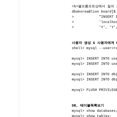
<b>쉘프롬프트상에서 질의 
dbakorea@lion board]$ 
>            "INSERT I
>            'localhos
>            'Y', 'Y'
사용자 생성 & 사용자에게 

shell> mysql --user=r
mysql> INSERT INTO us
mysql> INSERT INTO us
mysql> INSERT INTO db
mysql> INSERT INTO db
mysql> FLUSH PRIVILEG
DB, 테이블목록보기

mysql> show databases;
mysql> show tables;
