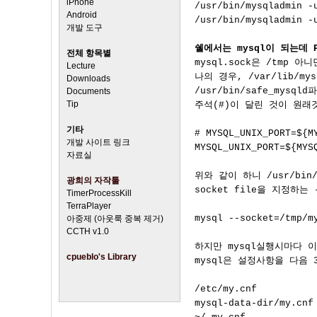
iPhone
/usr/bin/mysqladmin -u
Android
/usr/bin/mysqladmin -
개발 도구
쉘에서는 mysql이 되는데 P
전체 항목별

mysql.sock은 /tmp 아
Lecture
나의 경우, /var/lib/m
Downloads
/usr/bin/safe_mysq
Documents
Tip
주석(#)이 달린 것이 원래
기타
# MYSQL_UNIX_PORT=${M
개발 사이트 링크
MYSQL_UNIX_PORT=${MYSQ
자료실
위와 같이 하니 /usr/bin/
광희의 자작툴
socket file을 지정하는
TimerProcessKill
TerraPlayer
mysql --socket=/tmp/my
아중제 (아웃룩 중복 제거)
CCTH v1.0
하지만 mysql실행시마다 
cpueblo's Library
mysql은 설정사항을 다음 
/etc/my.cnf        
mysql-data-dir/my.cn