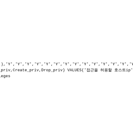
','Y','Y','Y','Y','Y','Y','Y','Y','Y','Y','Y','Y','Y
ete_priv,Create_priv,Drop_priv) VALUES('접근을 허용할 호스트ip
eges
