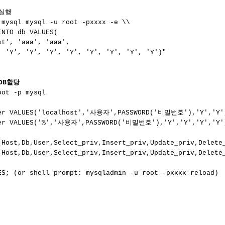
실행

mysql mysql -u root -pxxxx -e \\

NTO db VALUES(

t', 'aaa', 'aaa',

, 'Y', 'Y', 'Y', 'Y', 'Y', 'Y', 'Y', 'Y')"

DB할당
oot -p mysql

er VALUES('localhost','사용자',PASSWORD('비밀번호'),'Y','Y','
er VALUES('%','사용자',PASSWORD('비밀번호'),'Y','Y','Y','Y','
(Host,Db,User,Select_priv,Insert_priv,Update_priv,Delet
(Host,Db,User,Select_priv,Insert_priv,Update_priv,Delet
ES; (or shell prompt: mysqladmin -u root -pxxxx reload)


