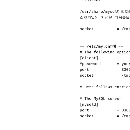
~/.my.cnf        
/usr/share/mysql디
소켓파일의 지정은 다음줄을 
socket          = /tmp
== /etc/my.cnf예 ==

# The following optio
[client]

#password       = your
port            = 3306
socket          = /tmp
# Here follows entries
# The MySQL server

[mysqld]

port            = 3306
socket          = /tmp