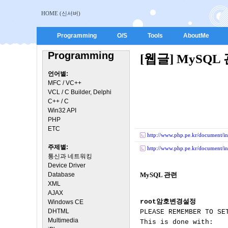
HOME (신서버)
Programming
O/S
Tools
AboutMe
Programming
[웹글] MySQL
언어별:
MFC / VC++
VCL / C Builder, Delphi
C++ / C
Win32 API
PHP
ETC
http://www.php.pe.kr/document/in
주제별:
http://www.php.pe.kr/document/in
통신과 네트워킹
Device Driver
Database
MySQL 관련
XML
AJAX
root암호변경설정
Windows CE
DHTML

PLEASE REMEMBER TO SE
Multimedia
This is done with:
