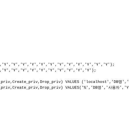
Y','Y','Y','Y','Y','Y','Y','Y','Y','Y','Y','Y');

Y','Y','Y','Y','Y','Y','Y','Y','Y','Y');

e_priv,Create_priv,Drop_priv) VALUES ('localhost','DB명',
e_priv,Create_priv,Drop_priv) VALUES('%','DB명','사용자','Y'