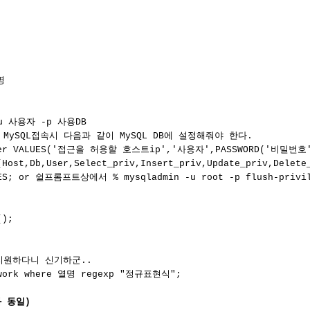


u 사용자 -p 사용DB

MySQL접속시 다음과 같이 MySQL DB에 설정해줘야 한다.

ser VALUES('접근을 허용할 호스트ip','사용자',PASSWORD('비밀번호'),'Y
b(Host,Db,User,Select_priv,Insert_priv,Update_priv,Del
GES; or 쉴프롬프트상에서 % mysqladmin -u root -p flush-privil
);

을 지원하다니 신기하군..

 work where 열명 regexp "정규표현식";

 동일)