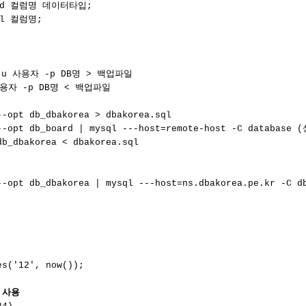
add 컬럼명 데이터타입;

l 컬럼명;

 -u 사용자 -p DB명 > 백업파일

사용자 -p DB명 < 백업파일

-opt db_dbakorea > dbakorea.sql

--opt db_board | mysql ---host=remote-host -C database
b_dbakorea < dbakorea.sql       

--opt db_dbakorea | mysql ---host=ns.dbakorea.pe.kr -C db
es('12', now());

 사용