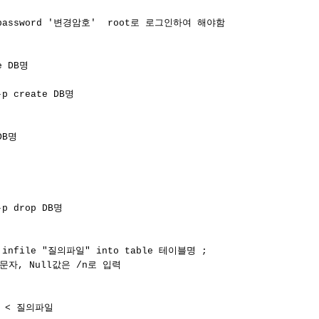
ot password '변경암호'  root로 로그인하여 해야함

e DB명

-p create DB명

DB명

-p drop DB명

al infile "질의파일" into table 테이블명 ;

, Null값은 /n로 입력

명 < 질의파일
