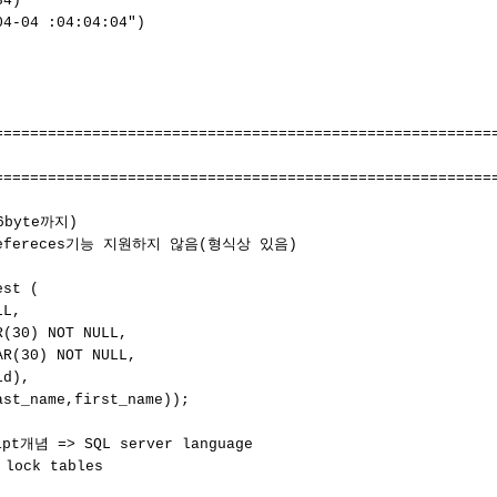
4) 

4-04 :04:04:04") 

=========================================================
=========================================================
byte까지)

, refereces기능 지원하지 않음(형식상 있음)

st (

L,

(30) NOT NULL,

R(30) NOT NULL,

d),

st_name,first_name));

pt개념 => SQL server language

lock tables
