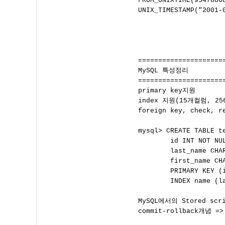

FROM_UNIXTIME(95478868
UNIX_TIMESTAMP("2001-0
=====================
MySQL 특성정리

=====================
primary key지원

index 지원(15개컬럼, 256
foreign key, check
mysql> CREATE TABLE te
        id INT NOT NUL
        last_name CHAR
        first_name CHA
        PRIMARY KEY (i
        INDEX name (la
MySQL에서의 Stored scri
commit-rollback개념 => 