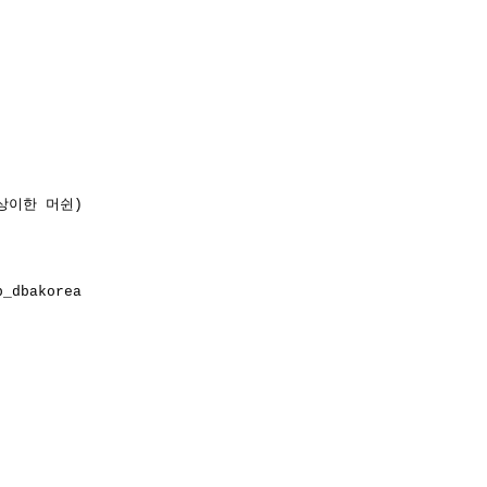
 (상이한 머쉰)

_dbakorea 
