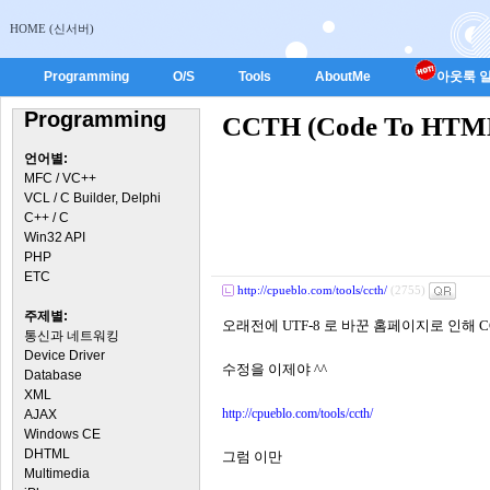
HOME (신서버)
Programming
O/S
Tools
AboutMe
아웃룩 일
Programming
CCTH (Code To HT
언어별:
MFC / VC++
VCL / C Builder, Delphi
C++ / C
Win32 API
PHP
ETC
http://cpueblo.com/tools/ccth/
(2755)
주제별:
오래전에 UTF-8 로 바꾼 홈페이지로 인해 
통신과 네트워킹
Device Driver
수정을 이제야 ^^
Database
XML
http://cpueblo.com/tools/ccth/
AJAX
Windows CE
DHTML
그럼 이만
Multimedia