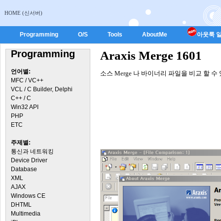
HOME (신서버)
Programming
O/S
Tools
AboutMe
아웃룩 일
Programming
Araxis Merge 1601
언어별:
소스 Merge 나 바이너리 파일을 비교 할 수
MFC / VC++
VCL / C Builder, Delphi
C++ / C
Win32 API
PHP
ETC
주제별:
통신과 네트워킹
Device Driver
Database
XML
AJAX
Windows CE
DHTML
Multimedia