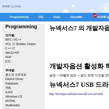
HOME (신서버)
Programming
O/S
Tools
AboutMe
아웃룩 일
Programming
뉴넥서스7 의 개발자옵
언어별:
MFC / VC++
VCL / C Builder, Delphi
C++ / C
Win32 API
PHP
ETC
개발자옵션 활성화 
주제별:
통신과 네트워킹
설정 -> 태블릿 정보 -> 빌드 번호 이곳을
Device Driver
뉴넥서스7 USB 드
Database
XML
AJAX
http://developer.android.com/sdk/win-usb.html
Windows CE
DHTML
Multimedia