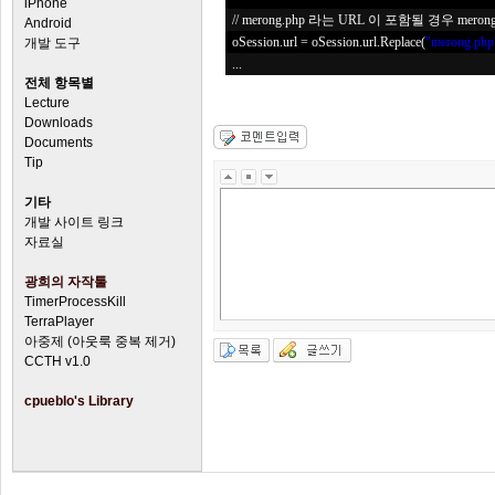
iPhone
// merong.php 라는 URL 이 포함될 경우 mero
Android
oSession.url = oSession.url.Replace(
"merong.php
개발 도구
...
전체 항목별
Lecture
Downloads
Documents
Tip
기타
개발 사이트 링크
자료실
광희의 자작툴
TimerProcessKill
TerraPlayer
아중제 (아웃룩 중복 제거)
CCTH v1.0
cpueblo's Library