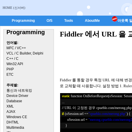
HOME (신서버)
Programming
O/S
Tools
AboutMe
아웃룩 일
Programming
Fiddler 에서 URL 
언어별:
MFC / VC++
VCL / C Builder, Delphi
C++ / C
Win32 API
PHP
ETC
Fiddler 를 통할 경우 특정 URL 에 대
주제별:
로 교체할 때 사용합니다. 설정 방법 1. Rules -> 
통신과 네트워킹
Device Driver
static
function OnBeforeRequest(oSession: Sessi
Database
...
XML
// URL 이 고정된 경우 cpueblo.com/merong.php 
AJAX
if
(oSession.url ==
"cpueblo.com/merong.php"
) {
Windows CE
oSession.url =
"merong.cpueblo.com/merong2
DHTML
}
Multimedia