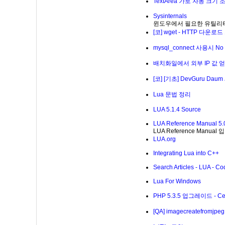
TextArea 가로 자동 크기 
Sysinternals
윈도우에서 필요한 유틸리티
[코] wget - HTTP 다운
mysql_connect 사용시 No su
배치화일에서 외부 IP 값 
[코] [기초] DevGuru Daum 
Lua 문법 정리
LUA 5.1.4 Source
LUA Reference Manual 5.
LUA Reference Manual
LUA.org
Integrating Lua into C++
Search Articles - LUA - Co
Lua For Windows
PHP 5.3.5 업그레이드 - Ce
[QA] imagecreatefrom