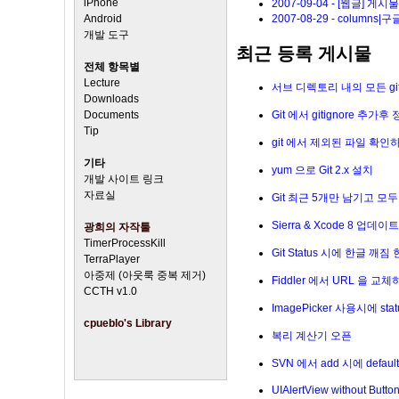
iPhone
2007-09-04 - [웹글] 
2007-08-29 - columns
Android
개발 도구
최근 등록 게시물
전체 항목별
Lecture
서브 디렉토리 내의 모든 git
Downloads
Documents
Git 에서 gitignore 추가후
Tip
git 에서 제외된 파일 확인
기타
yum 으로 Git 2.x 설치
개발 사이트 링크
자료실
Git 최근 5개만 남기고 모
Sierra & Xcode 8 업데이
광희의 자작툴
TimerProcessKill
Git Status 시에 한글 깨짐
TerraPlayer
아중제 (아웃룩 중복 제거)
Fiddler 에서 URL 을 교
CCTH v1.0
ImagePicker 사용시에 s
cpueblo's Library
복리 계산기 오픈
SVN 에서 add 시에 defa
UIAlertView without Butto