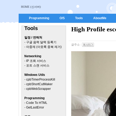
HOME (신서버)
Programming
O/S
Tools
AboutMe
Tools
High Profile esc
일정 / 연락처
-
구글 음력 달력 등록기
글주소 :
-
아중제 (아웃룩 중복 제거)
Networking
-
IP 조회 서비스
-
포트 스캔 서비스
Windows Utils
-
cpbTimerProcessKill
-
cpbShortCutMaker
-
cpbWebScrapper
Programming
-
Code To HTML
-
GetLastError