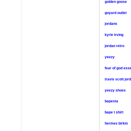
golden goose
goyard outlet
jordans
kyrie irving
jordan retro
yeezy
fear of god esse
travis scott jor
yeezy shoes
bapesta
bape t shirt
hermes birkin