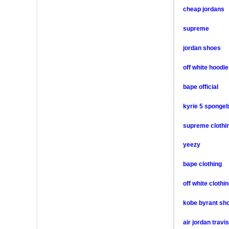
cheap jordans
supreme
jordan shoes
off white hoodie
bape official
kyrie 5 sponge
supreme clothi
yeezy
bape clothing
off white clothi
kobe byrant sh
air jordan travi