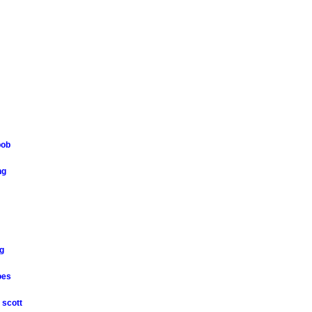
bob
ng
ng
oes
s scott