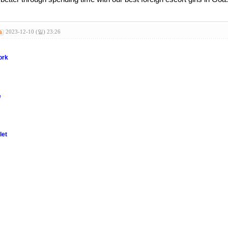
2023-12-10 (일) 23:26
ork
e
let