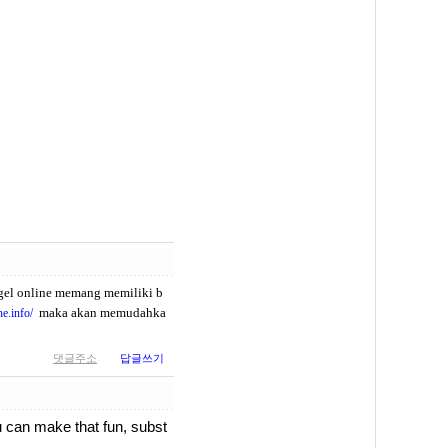
ogel online memang memiliki b
maka akan memudahka
he.info/
댓글주소
답글쓰기
ou can make that fun, subst