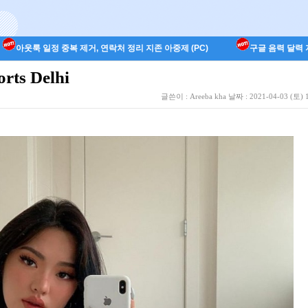
아웃룩 일정 중복 제거, 연락처 정리 지존 아중제 (PC)
구글 음력 달력 지
orts Delhi
글쓴이 :
Areeba kha
날짜 :
2021-04-03 (토) 