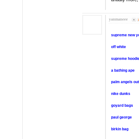
yanmaneee
supreme new y
off white
supreme hoodi
a bathing ape
palm angels out
nike dunks
goyard bags
paul george
birkin bag