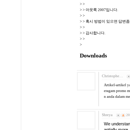
> >
> > 아웃룩 2007입니다.
> >
> > 혹시 방법이 있으면 답변
> >
> > 감사합니다.
> >
>
Downloads
Christophe…
Artikel-artikel
eragam promo m
n anda dalam men
Shreya
20
We understand
antially more,