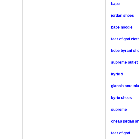
bape
jordan shoes
bape hoodie
fear of god clot
kobe byrant sh
supreme outlet
kyrie 9
giannis anteto
kyrie shoes
supreme
cheap jordan s
fear of god