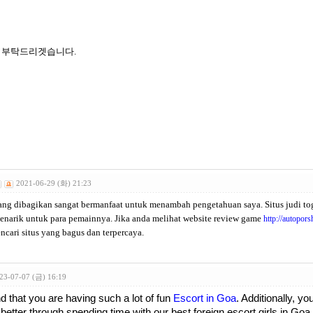
좀 부탁드리겟습니다.
2021-06-29 (화) 21:23
 yang dibagikan sangat bermanfaat untuk menambah pengetahuan saya.
Situs judi t
enarik untuk para pemainnya.
Jika anda melihat website review game
http://autopors
cari situs yang bagus dan terpercaya.
23-07-07 (금) 16:19
 that you are having such a lot of fun
Escort in Goa
. Additionally, y
 better through spending time with our best foreign escort girls in Goa.