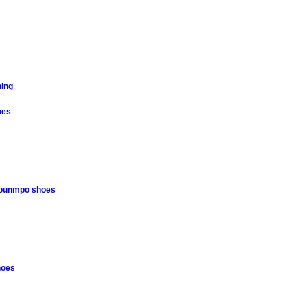
hing
oes
kounmpo shoes
hoes