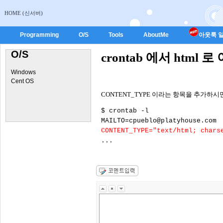
HOME (신서버)
Programming
O/S
Tools
AboutMe
아웃룩 일
O/S
crontab 에서 htm
Windows
Cent OS
CONTENT_TYPE 이라는 항목을 추가하시
$ crontab -l

CONTENT_TYPE="text/html; chars