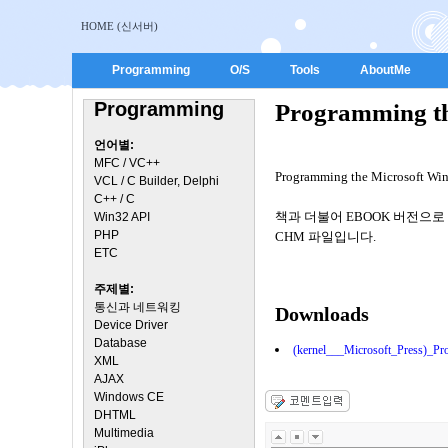
HOME (신서버)
Programming
O/S
Tools
AboutMe
Programming
Programming th
언어별:
MFC / VC++
Programming the Microsoft Win
VCL / C Builder, Delphi
C++ / C
책과 더불어 EBOOK 버전으로
Win32 API
PHP
CHM 파일입니다.
ETC
주제별:
통신과 네트워킹
Downloads
Device Driver
Database
(kernel___Microsoft_Press)_
XML
AJAX
Windows CE
DHTML
Multimedia