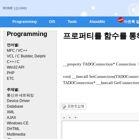
HOME (신서버)
Programming
O/S
Tools
AboutMe
아웃룩 일
Programming
프로퍼티를 함수를 통
언어별:
MFC / VC++
VCL / C Builder, Delphi
C++ / C
__property TADOConnection* Connection = 
Win32 API
PHP
void __fastcall SetConnection(TADOConnect
ETC
TADOConnection* __fastcall GetConnection
주제별:
통신과 네트워킹
Device Driver
Database
XML
AJAX
Windows CE
DHTML
Multimedia