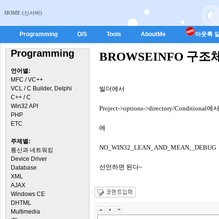
HOME (신서버)
Programming
O/S
Tools
AboutMe
아웃룩 일
Programming
BROWSEINFO 구
언어별:
MFC / VC++
VCL / C Builder, Delphi
빌더에서
C++ / C
Win32 API
Project->options->directory/Conditional에서
PHP
ETC
에
주제별:
NO_WIN32_LEAN_AND_MEAN;_DEBUG
통신과 네트워킹
Device Driver
선언하면 된다~
Database
XML
AJAX
Windows CE
DHTML
Multimedia