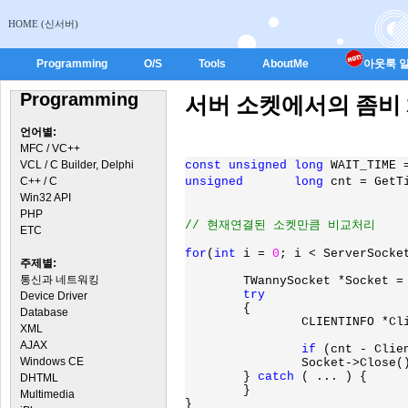
HOME (신서버)
Programming
O/S
Tools
AboutMe
아웃룩 일
Programming
서버 소켓에서의 좀비 
언어별:
MFC / VC++
VCL / C Builder, Delphi
const unsigned long 
WAIT_TIME 
C++ / C
unsigned       long 
cnt = GetT
Win32 API
PHP
ETC
for
(
int 
i = 
0
; i < ServerSocke
주제별:
통신과 네트워킹
	TWannySocket *Socket = ServerSocket->GetConnectionSocket(i);

try

Device Driver
{

Database
		CLIENTINFO *ClientInfo = (CLIENTINFO *)Socket->UserData2;

XML
AJAX
if 
(cnt - Clie
Windows CE
		Socket->Close();

	} 
catch 
( ... ) {

DHTML
	}

Multimedia
}
