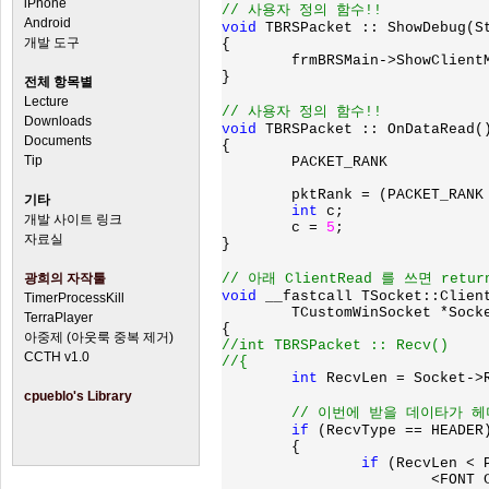
iPhone
Android
void 
TBRSPacket :: ShowDebug(St
개발 도구
{

	frmBRSMain->ShowClientMessage(Socket, Str);

}

전체 항목별
Lecture
Downloads
void 
TBRSPacket :: OnDataRead()
Documents
{

Tip
	PACKET_RANK                *pktRank;

	pktRank = (PACKET_RANK *)pData;

기타
int 
c;

개발 사이트 링크
	c = 
5
;

자료실
}

광희의 자작툴
void 
__fastcall TSocket::Client
TimerProcessKill
	TCustomWinSocket *Socket)

TerraPlayer
아중제 (아웃룩 중복 제거)
//int TBRSPacket :: Recv()

CCTH v1.0
//{

int 
RecvLen = Socket->R
cpueblo's Library
// 이번에 받을 데이타가 헤
if 
(RecvType == HEADER)
	{

if 
(RecvLen < P
			<FON