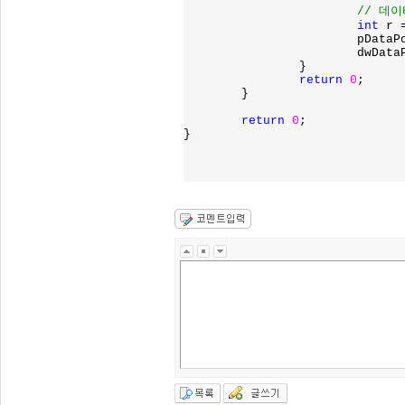
// 데
int 
r 
			pDataPos += r;

			dwDataPos += r;

		}

return 
0
;

	}

return 
0
;

}
