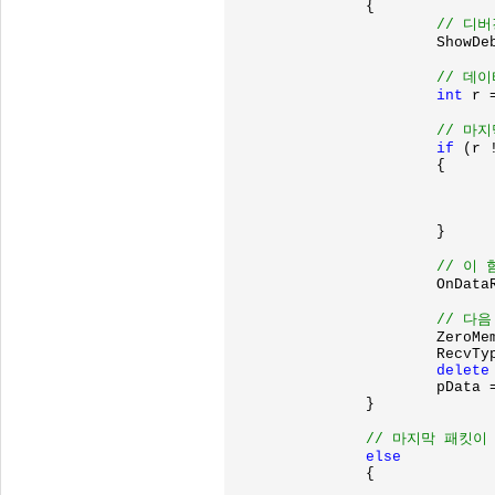
		{

// 디버
ShowDe
// 데이
int 
r 
// 마
if 
(r 
			{

				pDataPos += r;
				dwDataPos += r;
			}

// 이 
OnDataR
// 다
ZeroMe
			RecvType = HEADER;

delete
			pData = NULL;

		}

// 마지막 패킷이
else

{
