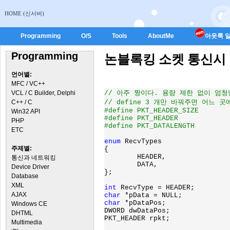
HOME (신서버)
Programming
O/S
Tools
AboutMe
아웃룩 일
Programming
논블록킹 소켓 통신시 최강의
언어별:
MFC / VC++
VCL / C Builder, Delphi
// 아주 짱이다. 용량 제한 없이 엄청
C++ / C
// define 3 개만 바꿔주면 어느 곳
#define PKT_HEADER_SIZE			sizeof(PACKET_BILLCOMM)

Win32 API
#define PKT_HEADER			PACKET_BILLCOMM

PHP
#define PKT_DATALENGTH			htonl(rpkt.PacketLength) - BILLCOMM_SIZE

ETC
enum 
RecvTypes

주제별:
{

        HEADER,

통신과 네트워킹
        DATA,

Device Driver
};

Database
XML
int 
AJAX
char 
char 
*pDataPos;

Windows CE
DWORD dwDataPos;

DHTML
PKT_HEADER rpkt;

Multimedia