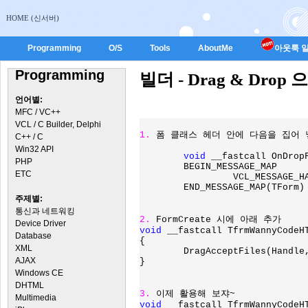
HOME (신서버)
Programming
O/S
Tools
AboutMe
아웃룩 일
Programming
빌더 - Drag & Dr
언어별:
MFC / VC++
VCL / C Builder, Delphi
1. 
폼 클래스 헤더 안에 다음을 집어 
C++ / C
Win32 API
void 
__fastcall OnDropF
PHP
	BEGIN_MESSAGE_MAP

ETC
		 VCL_MESSAGE_HANDLER(WM_DROPFILES, TWMDropFiles, OnDropFiles);

	END_MESSAGE_MAP(TForm)

주제별:
통신과 네트워킹
2. 
Device Driver
void 
__fastcall TfrmWannyCodeHT
Database
{

XML
	DragAcceptFiles(Handle
AJAX
}

Windows CE
DHTML
3. 
Multimedia
void 
__fastcall TfrmWannyCodeHT