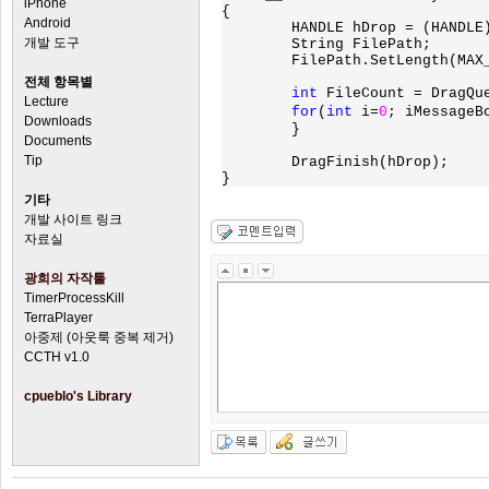
iPhone
{

Android
	HANDLE hDrop = (HANDLE)Msg.Drop;

개발 도구
	String FilePath;

	FilePath.SetLength(MAX_PATH);

전체 항목별
int 
FileCount = DragQu
Lecture
for
(
int 
i=
0
; i
MessageB
Downloads
	}

Documents
Tip
	DragFinish(hDrop);

}
기타
개발 사이트 링크
자료실
광희의 자작툴
TimerProcessKill
TerraPlayer
아중제 (아웃룩 중복 제거)
CCTH v1.0
cpueblo's Library