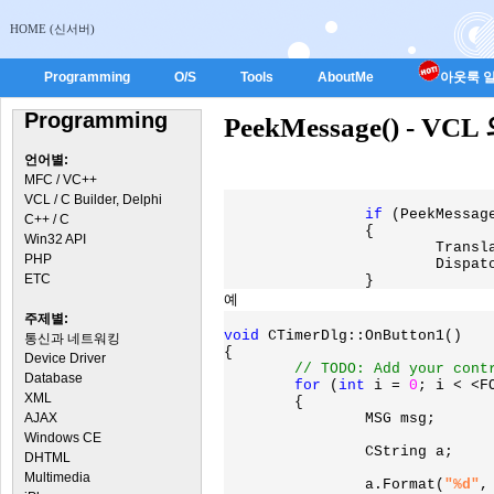
HOME (신서버)
Programming
O/S
Tools
AboutMe
아웃룩 일
Programming
PeekMessage() - VCL 
언어별:
MFC / VC++
VCL / C Builder, Delphi
if 
(PeekMessag
C++ / C
		{

Win32 API
			TranslateMessage(&msg);

PHP
			DispatchMessage(&msg);

ETC
		}
예
주제별:
void 
CTimerDlg::OnButton1()

통신과 네트워킹
{

Device Driver
// TODO: Add your contr
Database
for 
(
int 
i = 
0
; i < <F
XML
	{

AJAX
		MSG msg;

Windows CE
		CString a;

DHTML
Multimedia
		a.Format(
"%d"
,