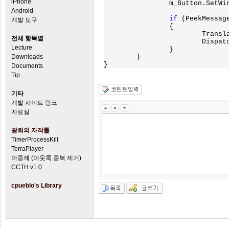
iPhone
		m_Button.SetWindowText(a);

Android
if 
(PeekMessag
개발 도구
		{

			TranslateMessage(&msg);

전체 항목별
			DispatchMessage(&msg);

Lecture
		}

Downloads
	}

Documents
Tip
기타
개발 사이트 링크
자료실
광희의 자작툴
TimerProcessKill
TerraPlayer
아중제 (아웃룩 중복 제거)
CCTH v1.0
cpueblo's Library