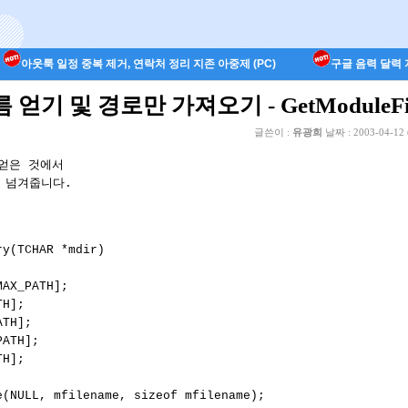
아웃룩 일정 중복 제거, 연락처 정리 지존 아중제 (PC)
구글 음력 달력 지
얻기 및 경로만 가져오기 - GetModuleFil
글쓴이 :
유광희
날짜 :
2003-04-12 
 얻은 것에서 

 넘겨줍니다.

y(TCHAR *mdir)

AX_PATH];

H];

TH];

ATH];

H];

e(NULL, mfilename, sizeof mfilename);
