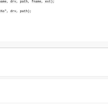
ame, drv, path, fname, ext);

%s", drv, path);
