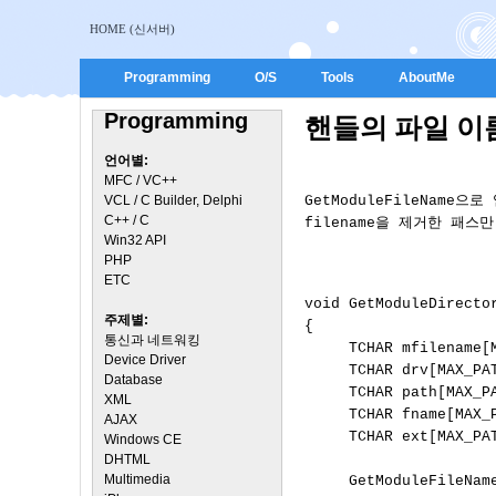
HOME (신서버)
Programming
O/S
Tools
AboutMe
Programming
핸들의 파일 이름 
언어별:
MFC / VC++
VCL / C Builder, Delphi
GetModuleFileName으로
C++ / C
filename을 제거한 패스만
Win32 API
PHP
ETC
void GetModuleDirector
주제별:
{

통신과 네트워킹
     TCHAR mfilename[M
Device Driver
     TCHAR drv[MAX_PAT
Database
     TCHAR path[MAX_PA
XML
     TCHAR fname[MAX_P
AJAX
     TCHAR ext[MAX_PAT
Windows CE
DHTML
Multimedia
     GetModuleFileNam