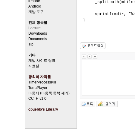
iPhone
     _splitpath(mfilen
Android
개발 도구
     sprintf(mdir, "%s
전체 항목별
Lecture
Downloads
Documents
Tip
기타
개발 사이트 링크
자료실
광희의 자작툴
TimerProcessKill
TerraPlayer
아중제 (아웃룩 중복 제거)
CCTH v1.0
cpueblo's Library