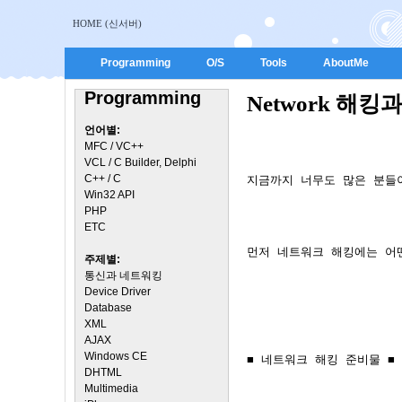
HOME (신서버)
Programming
O/S
Tools
AboutMe
Programming
Network 해킹
언어별:
MFC / VC++
VCL / C Builder, Delphi
C++ / C
Win32 API
PHP
ETC
주제별:
통신과 네트워킹
Device Driver
Database
XML
AJAX
Windows CE
DHTML
Multimedia