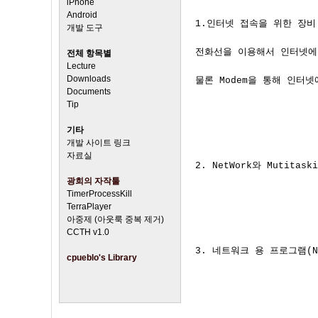
iPhone
Android
개발 도구
전체 항목별
Lecture
Downloads
Documents
Tip
기타
개발 사이트 링크
자료실
광희의 자작툴
TimerProcessKill
TerraPlayer
아중제 (아웃룩 중복 제거)
CCTH v1.0
cpueblo's Library