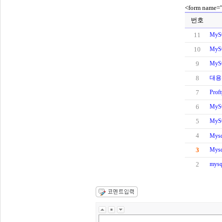
<form name="
번호
11
My
10
My
9
My
8
대용
7
Prof
6
MyS
5
My
4
Mysq
3
Mys
2
mys