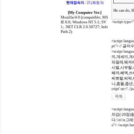
현재접속자
: 25 (회원 0)
He can do, S
[My Computer Ver.]
Mozilla/4.0 (compatible; MS
<script type=
IE 6.0; Windows NT 5.1; SV
1; .NET CLR 2.0.50727; Info
Path.2)
<script lang
pt"> // 글자수 
<script lan
끼,개세끼,개
되질래,뒈져라
시벌,시부랄,
쎄꺄,쎄엑,쓰
씨뽀랄,씨팍,
니,좀물,좁년
cript' src='../js
<script lang
차감(-20점
다.\\n\\n그래
s">
<script la