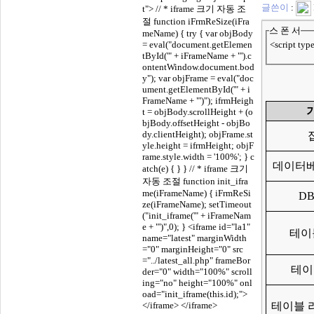
글쓴이
:
t"> // * iframe 크기 자동 조
절 function iFrmReSize(iFra
스 폰 서
meName) { try { var objBody
= eval("document.getElemen
<script typ
tById('" + iFrameName + "').c
ontentWindow.document.bod
y"); var objFrame = eval("doc
ument.getElementById('" + i
FrameName + "')"); ifrmHeigh
t = objBody.scrollHeight + (o
bjBody.offsetHeight - objBo
dy.clientHeight); objFrame.st
yle.height = ifrmHeight; objF
rame.style.width = '100%'; } c
데이터베
atch(e) { } } // * iframe 크기
자동 조절 function init_ifra
me(iFrameName) { iFrmReSi
D
ze(iFrameName); setTimeout
("init_iframe('" + iFrameNam
e + "')",0); }
<iframe id="la1"
테이
name="latest" marginWidth
="0" marginHeight="0" src
="../latest_all.php" frameBor
테이
der="0" width="100%" scroll
ing="no" height="100%" onl
oad="init_iframe(this.id);">
</iframe> </iframe>
테이블 