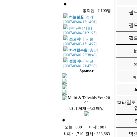
◆
최근 가입 회원
총회원 : 7,105명
필
하늘불꽃
[경기]
[2007-09-04 13:14:01]
필
jinuyah
[서울]
[2007-09-04 01:21:25]
필
초코파이
[서울]
[2007-09-03 15:14:27]
화려한부활
[충남]
i
[2007-09-01 22:38:40]
성종마마
[대전]
s
[2007-09-01 21:47:39]
-
Sponsor
-
up
d
txt파일
배너 게재 문의 메일
◆
LUG 접속자 수
오늘 : 680
어제 : 987
명
최대 : 1,710
전체 : 233,663