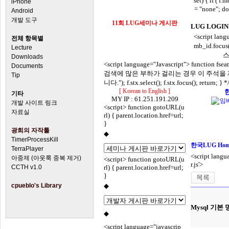
set) { if ( 
iPhone
= "none"; d
Android
개발 도구
11회 LUG세미나 게시판
LUG LOGIN 
<script lan
전체 항목별
mb_id.focus(
Lecture
스워
Downloads
<script language="Javascript"> function fsear
Documents
검색에 많은 부하가 걸리는 경우 이 주석을 제거하세요. v
Tip
니다."); f.stx.select(); f.stx.focus(); return; } *
[ Korean to English ]
기타
MY IP : 61.251.191.209
개발 사이트 링크
<script> function gotoURL(u
자료실
rl) { parent.location.href=url;
}
광희의 자작툴
◆
LUG 세미나 자료
TimerProcessKill
한국LUG Hom
TerraPlayer
<script langua
아중제 (아웃룩 중복 제거)
<script> function gotoURL(u
r.js'>
CCTH v1.0
rl) { parent.location.href=url;
}
cpueblo's Library
◆
개발자 게시판 링크
Mysql 기본
◆
전체 최근게시물
<script language="javascrip