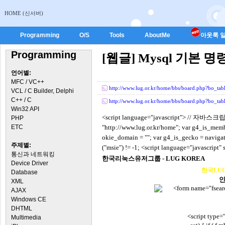
HOME (신서버)
Programming
O/S
Tools
AboutMe
아웃룩 일
Programming
[웹글] Mysql 기본 명
언어별:
MFC / VC++
http://www.lug.or.kr/home/bbs/board.php?bo_t
VCL / C Builder, Delphi
C++ / C
http://www.lug.or.kr/home/bbs/board.php?bo_t
Win32 API
<script language="javascript"> // 자바스크
PHP
ETC
"http://www.lug.or.kr/home"; var g4_is_membe
okie_domain = ""; var g4_is_gecko = navigat
주제별:
("msie") != -1;
<script language="javascript" 
통신과 네트워킹
한국리눅스유저그룹 - LUG KOREA
Device Driver
한국LU
Database
XML
<form name="fsear
AJAX
정보
Windows CE
DHTML
<script type=
Multimedia