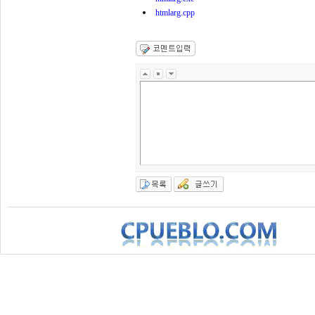
htmlarg.cpp