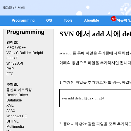
HOME (신서버)
Programming
O/S
Tools
AboutMe
아웃룩 일
Programming
SVN 에서 add 시에 d
언어별:
MFC / VC++
VCL / C Builder, Delphi
svn add
를 통해 파일을 추가할때 제목처럼
C++ / C
아래의 방법으로 파일을 추가하시면 됩니
Win32 API
PHP
ETC
1.
한개의 파일을 추가하고자 할 경우
,
파일
주제별:
통신과 네트워킹
Device Driver
svn add default@2x.png@
Database
XML
AJAX
Windows CE
DHTML
2.
폴더내의
@2x
같은 파일을 모두 추가하고
Multimedia