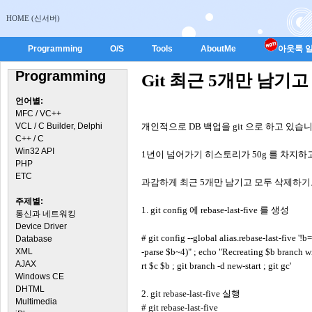
HOME (신서버)
Programming
O/S
Tools
AboutMe
아웃룩 일
Programming
Git 최근 5개만 남기
언어별:
MFC / VC++
VCL / C Builder, Delphi
개인적으로 DB 백업을 git 으로 하고 있습니
C++ / C
Win32 API
1년이 넘어가기 히스토리가 50g 를 차지하
PHP
ETC
과감하게 최근 5개만 남기고 모두 삭제하기
주제별:
1. git config 에 rebase-last-five 를 생성
통신과 네트워킹
Device Driver
# git config --global alias.rebase-last-five '!
Database
XML
-parse $b~4)" ; echo "Recreating $b branch wit
AJAX
rt $c $b ; git branch -d new-start ; git gc'
Windows CE
DHTML
2. git rebase-last-five 실행
Multimedia
# git rebase-last-five