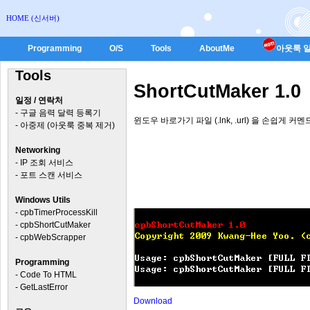
HOME (신서버)
Programming
O/S
Tools
AboutMe
아웃룩 일
Tools
ShortCutMaker 1.0
일정 / 연락처
-
구글 음력 달력 등록기
윈도우 바로가기 파일 (.lnk, .url) 을 손쉽게
-
아중제 (아웃룩 중복 제거)
Networking
-
IP 조회 서비스
-
포트 스캔 서비스
Windows Utils
-
cpbTimerProcessKill
-
cpbShortCutMaker
-
cpbWebScrapper
Programming
-
Code To HTML
-
GetLastError
Download