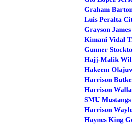
Graham Barton
Luis Peralta Ci
Grayson James 
Kimani Vidal T
Gunner Stockto
Hajj-Malik Wil
Hakeem Olajuw
Harrison Butke
Harrison Wallac
SMU Mustangs 
Harrison Wayle
Haynes King Ge