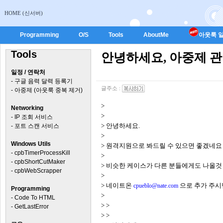
HOME (신서버)
Programming
O/S
Tools
AboutMe
아웃룩 일
Tools
안녕하세요, 아중제 
일정 / 연락처
-
구글 음력 달력 등록기
글주소 :
-
아중제 (아웃룩 중복 제거)
>
Networking
>
-
IP 조회 서비스
> 안녕하세요.
-
포트 스캔 서비스
>
Windows Utils
> 원격지원으로 봐드릴 수 있으면 좋겠네요
-
cpbTimerProcessKill
>
-
cpbShortCutMaker
> 비슷한 케이스가 다른 분들에게도 나올것
-
cpbWebScrapper
>
> 네이트온
으로 추가 주시
cpueblo@nate.com
Programming
>
-
Code To HTML
> >
-
GetLastError
> >