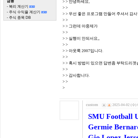
금융
> > 안녕하세요,
-
복리 계산기
> >
-
주식 수익율 계산기
> > 우선 좋은 프로그램 만들어 주셔서 감
-
주식 종목 DB
> >
> > 그런데 아중제가
> >
> > 실행이 안되서요,,
> >
> > 아웃룩 2007입니다.
> >
> > 혹시 방법이 있으면 답변좀 부탁드리겟
> >
> > 감사합니다.
> >
>
custom
2025-04-02 (수) 
SMU Football 
Germie Bernar
Gio Lopez Jers