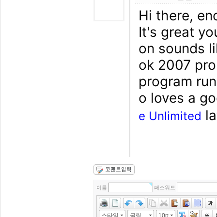
Hi there, en
It's great y
on sounds li
ok 2007 pro
program run
o loves a g
la
e Unlimited
이름
패스워드
스타일
굴림
10pt