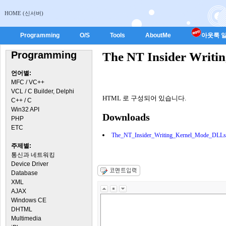
HOME (신서버)
Programming
O/S
Tools
AboutMe
아웃룩 일
Programming
The NT Insider Writi
언어별:
MFC / VC++
VCL / C Builder, Delphi
HTML 로 구성되어 있습니다.
C++ / C
Win32 API
Downloads
PHP
ETC
The_NT_Insider_Writing_Kernel_Mode_DLLs
주제별:
통신과 네트워킹
Device Driver
Database
XML
AJAX
Windows CE
DHTML
Multimedia