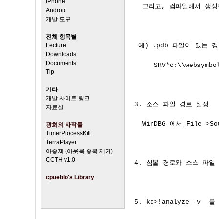
iPhone
  그리고, 컴파일해서 생성된
Android
개발 도구
전체 항목별
Lecture
 예) .pdb 파일이 있는 경로
Downloads
Documents
     SRV*c:\\websymbo
Tip
기타
개발 사이트 링크
3. 소스 파일 경로 설정

자료실
  WinDBG 에서 File->
광희의 자작툴
TimerProcessKill
TerraPlayer
아중제 (아웃룩 중복 제거)
CCTH v1.0
4. 심볼 경로와 소스 파일 
cpueblo's Library
5. kd>!analyze -v