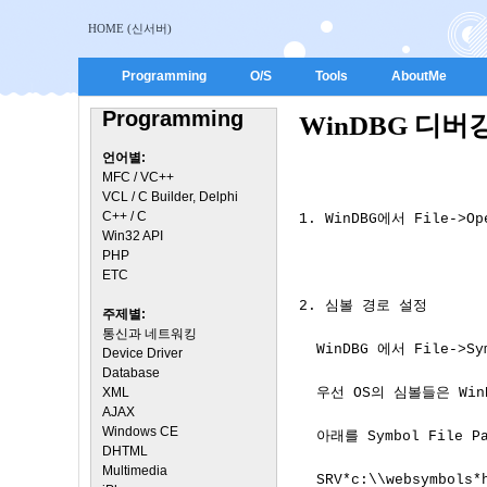
HOME (신서버)
Programming
O/S
Tools
AboutMe
Programming
WinDBG 디버
언어별:
MFC / VC++
VCL / C Builder, Delphi
C++ / C
1. WinDBG에서 File->
Win32 API
PHP
ETC
2. 심볼 경로 설정

주제별:
통신과 네트워킹
  WinDBG 에서 File->
Device Driver
Database
XML
  우선 OS의 심볼들은 Wi
AJAX
Windows CE
  아래를 Symbol File 
DHTML
Multimedia
  SRV*c:\\websymbols*