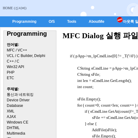
HOME (신서버)
Programming
O/S
Tools
AboutMe
아웃룩 일
Programming
MFC Dialog 실행 
언어별:
MFC / VC++
VCL / C Builder, Delphi
if ( pApp->m_lpCmdLine[0] != _T('\\0') )
C++ / C
Win32 API
CString sCmdLine = pApp->m_lpCm
PHP
CString sFile;
ETC
int len = sCmdLine.GetLength();
int count;
주제별:
통신과 네트워킹
sFile.Empty();
Device Driver
for ( count=0; count<len; count++ ) 
Database
XML
if ( sCmdLine.GetAt(count)!=_T(' '
AJAX
sFile += sCmdLine.GetAt(cou
Windows CE
} else {
DHTML
AddFile(sFile);
Multimedia
sFile.Empty();