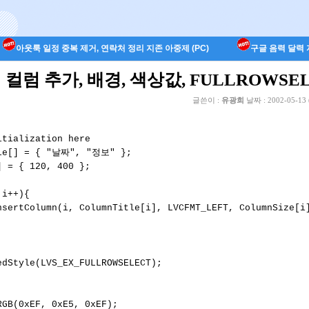
아웃룩 일정 중복 제거, 연락처 정리 지존 아중제 (PC)
구글 음력 달력 지
l 에 컬럼 추가, 배경, 색상값, FULLROWS
글쓴이 :
유광희
날짜 :
2002-05-13 
tialization here

tle[] = { "날짜", "정보" };

 = { 120, 400 };

i++){

dStyle(LVS_EX_FULLROWSELECT); 

GB(0xEF, 0xE5, 0xEF);
