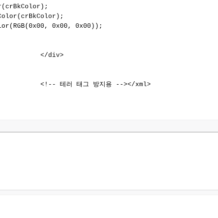
(crBkColor);

olor(crBkColor);

or(RGB(0x00, 0x00, 0x00));

          </div>

            <!-- 테러 태그 방지용 --></xml>