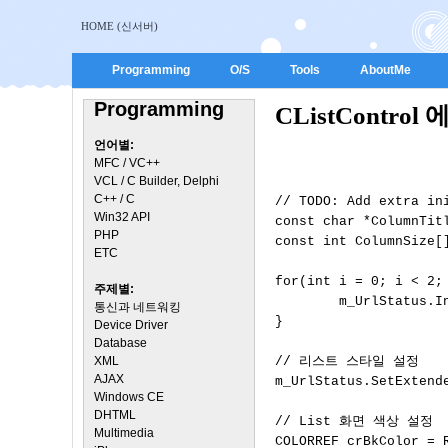
HOME (신서버)
Programming
O/S
Tools
AboutMe
Programming
CListContro
언어별:
MFC / VC++
VCL / C Builder, Delphi
C++ / C
// TODO: Add extra ini
Win32 API
const char *ColumnTi
PHP
const int ColumnSize[]
ETC
for(int i = 0; i < 2; 
주제별:
	m_UrlStatus.InsertColumn(i, ColumnTitle[i], LVCFMT_LEFT, ColumnSize[i], -1);

통신과 네트워킹
}

Device Driver
Database
XML
// 리스트 스타일 설정

AJAX
m_UrlStatus.SetExtende
Windows CE
DHTML
// List 화면 색상 설정

Multimedia
COLORREF crBkColor = R