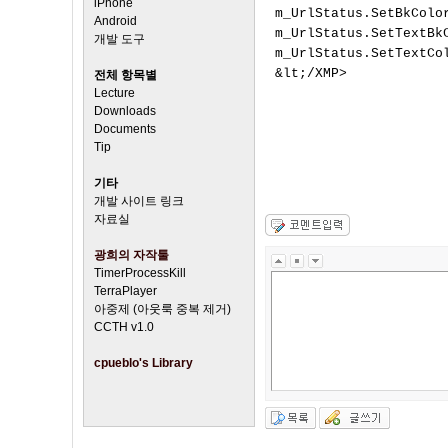
iPhone
m_UrlStatus.SetBkColor
Android
m_UrlStatus.SetTextBkC
개발 도구
m_UrlStatus.SetTextCol
&lt;/XMP>

전체 항목별
Lecture
Downloads
                      
Documents
Tip
                    
기타
개발 사이트 링크
자료실
광희의 자작툴
TimerProcessKill
TerraPlayer
아중제 (아웃룩 중복 제거)
CCTH v1.0
cpueblo's Library