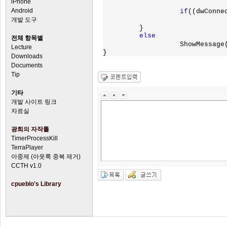
iPhone
Android
if
((dwConne
개발 도구
	 }

else

전체 항목별
ShowMessage
Lecture
}
Downloads
Documents
Tip
기타
개발 사이트 링크
자료실
광희의 자작툴
TimerProcessKill
TerraPlayer
아중제 (아웃룩 중복 제거)
CCTH v1.0
cpueblo's Library