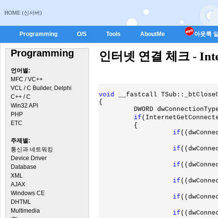
HOME (신서버)
Programming
O/S
Tools
AboutMe
아웃룩 일
Programming
인터넷 연결 체크 - Intern
언어별:
MFC / VC++
VCL / C Builder, Delphi
void 
__fastcall TSub::_btCloseC
C++ / C
{

Win32 API
	 DWORD dwConnectionTypes;

PHP
if
(InternetGetConnect
ETC
{

if
((dwConne
주제별:
if
((dwConne
통신과 네트워킹
Device Driver
if
((dwConne
Database
XML
if
((dwConne
AJAX
Windows CE
if
((dwConne
DHTML
Multimedia
if
((dwConne