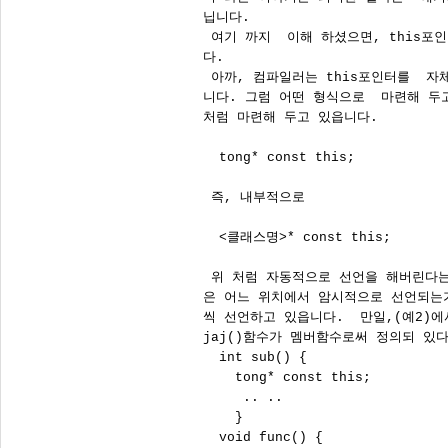
닙니다. 

 여기 까지  이해 하셨으면, this포인터
다. 

 아까, 컴파일러는 this포인터를  자
니다. 그럼 어떤 형식으로  마련해 두고
처럼 마련해 두고 있읍니다.

  tong* const this;

 즉, 내부적으로 

  <클래스명>* const this;

 위 처럼 자동적으로 선언을 해버린다는
은 어느 위치에서 암시적으로 선언되는가
씩 선언하고 있읍니다.  만일,(예2)에서 
jaj()함수가 멤버함수로써 정의되 있다
  int sub() { 

    tong* const this;

     .. ..

    }

  void func() {
