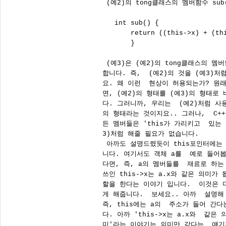
 (예2)의 tong클래스의 멤버함수 su
   int sub() {

       return ((this->x) + (thi
       }                      
 (예3)은 (예2)의 tong클래스의 멤버
합니다. 즉,  (예2)의 것을 (예3)
요. 왜 이런  현상이 허용되는가? 원래
면, (예2)의 형태를 (예3)의 형태로 
다. 그러니까, 우리는  (예2)처럼 사
의 형태라는 것이지요.. 그러나,  C+
든 멤버들은 'this가 가리키고  있는
3)처럼 해줄 필요가 없습니다. 

 아까도 설명드렸듯이 this포인터에는
니다. 여기서도 객체 a를  예로 들어봅시
다면, 즉, a의 멤버들를  재료로 하는 
쓰인 this->x는 a.x와 같은 의미가 됩
할을 한다는 이야기 입니다.  이것은 다시
게 해줍니다.  보세요.. 아까  설명해
즉, this에는 a의  주소가 들어 간
다. 아까 'this->x는 a.x와  같은
미'라는 이야기는 의미만 같다는  얘기