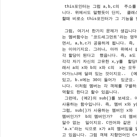
 this포인터는 그럼 a,b,c의  주소
니다. 위에서도 말했듯이 단지,  클래
할때 비로소 this포인터가 그 기능을 발
 그럼, 여기서 한가지 문제가 생깁니다.
는 멤버함수는 '코드세그먼트'라는 영역
면서, a,b,c가 공용하게 됩니다. 즉, 
는 이야기지요. 그러나, 아까 위에서 설
각 할당이 된다고  했읍니다. 즉, a도 
각각 자기 자신의 고유한 x,y를  할당
래서 a의 x와 b의 x와 c의  x는 모두
어가느냐에 달려 있는 것이지요..  (예2
있고, b.x에는 30이 들어가  있군요. 
니다. 이처럼 멤버는 각 객체를 구별하
역할도 한다고 할수 있읍니다. 

 그런데, (예2)의 sub()를 보세요. 
사용하는 함수입니다. 즉, 멤버 x와 y
그럼, sub()가 사용하는 멤버인 x와 
멤버인가?  b의 멤버인가?   c의 멤
알수 없는  일이지요. C언어와 같은  경
'a.x'라는 식으로 x가 a의 멤버임을
고 있읍니다. 그럼 객체 지향언어인 C++