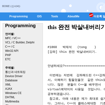
HOME (신서버)
Programming
O/S
Tools
AboutMe
아웃룩 일
Programming
this 완전 박살내버리
언어별:
MFC / VC++
VCL / C Builder, Delphi
C++ / C
#1860   박재석   (tong    )

Win32 API
[강좌] this 완전 박살내버리기.        
PHP
ETC
안녕하세요?=======================
주제별:
통신과 네트워킹
 이번에는 저번에  강좌해드린 C++강좌
Device Driver
서, 이해하기 힘들었을것  같은 this
Database
XML
니다. 많은  분들이 C++을 배우면서  
AJAX
virtual예약어의 사용일  것입니다. 
Windows CE
공부하겠읍니다.

DHTML
 참고로, 아래 내용은 제가 최대로 쉽
Multimedia
다. 그러나, C++의 클래스에대한  기