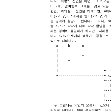
니다. 이렇게 선언을 하면,  a,b,c는 
버 2개, 멤버함수  1개를  갖고 있는 
한편, 위와같이 선언을 하게되면, a에대한
버(x와 y), c에대한 멤버(x와 y)가
는 영역에 할당이  됩니다. 그러나, s
럼 a,b,c 각각에 대해 각각 할당을 
라는 영역에 유일하게 하나만  자리를 
마다 a,b,c 세개의 객체가  공용으로
림으로 나타내면,

   a     b      c

   |     |      |

   |     |      +--------------
   |     +---------------------
   |                           
   |                       +---
   +-----------------------+ x,
                           +--+
                              |
                           +--+
                           | 
                           +---
  위 그림에는 약간의 오류가  있으나,
림으로 나타내기 위해 부득이하게  나타