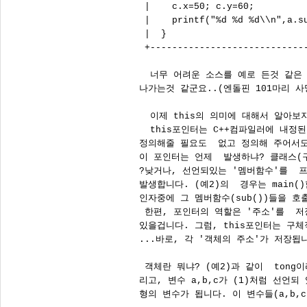
 |    c.x=50; c.y=60;          
 |    printf("%d %d %d\\n",a.su
 |  }                         
 +-----------------------------
  너무 어려운 소스를 예로 든것 같은 
나가는것 같군요..(엔돌핀 101마리 사망
  이제 this의 의미에 대해서 알아보지
  this포인터는 C++컴파일러에 내정
정의해줄 필요도  없고 정의해 주어서도
이 포인터는 언제  발생하냐? 클래스(
?낮거나, 선언되있는 '멤버함수'를  
발생합니다. (예2)의  경우는 main()
인자중에 그 멤버함수(sub())들을 호출
 한편, 포인터의 역할은 '주소'를  저
있을겁니다. 그럼, this포인터는 구체
...바로, 각 '객체의 주소'가 저장됩니
 객체란 뭐냐? (예2)과 같이  tong
리고, 변수 a,b,c가 (1)처럼 선언되 있
형의 변수가 됩니다. 이 변수들(a,b,c