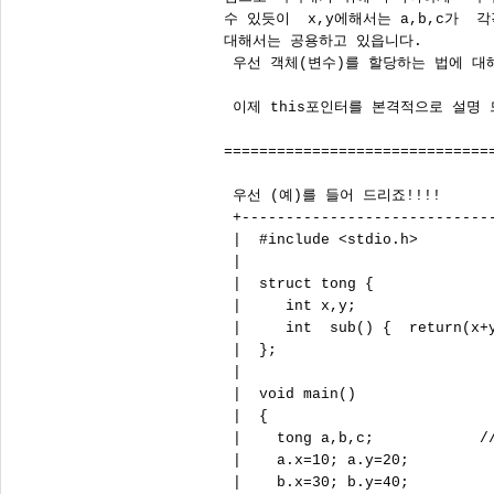
수 있듯이  x,y에해서는 a,b,c가  각
대해서는 공용하고 있읍니다.

 우선 객체(변수)를 할당하는 법에 대해
 이제 this포인터를 본격적으로 설명 드
===============================
 우선 (예)를 들어 드리죠!!!! 

 +-----------------------------
 |  #include <stdio.h>         
 |                             
 |  struct tong {              
 |     int x,y;                
 |     int  sub() {  return(x+y
 |  };                         
 |                             
 |  void main()                
 |  {                          
 |    tong a,b,c;            //
 |    a.x=10; a.y=20;          
 |    b.x=30; b.y=40;          