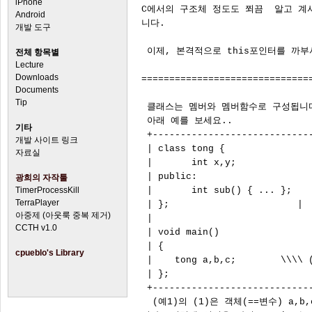
iPhone
C에서의 구조체 정도도 쬐끔  알고 계
Android
니다.

개발 도구
 이제, 본격적으로 this포인터를 까부
전체 항목별
Lecture
Downloads
===============================
Documents
Tip
 클래스는 멤버와 멤버함수로 구성됩니다
 아래 예를 보세요..

기타
 +-----------------------------
개발 사이트 링크
 | class tong {                
자료실
 |       int x,y;              
 | public:                     
광희의 자작툴
TimerProcessKill
 |       int sub() { ... };    
TerraPlayer
 | };                       |

아중제 (아웃룩 중복 제거)
 |                             
CCTH v1.0
 | void main()                 
 | {                           
cpueblo's Library
 |    tong a,b,c;        \\\\ (
 | };                         
 +-----------------------------
  (예1)의 (1)은 객체(==변수) a,