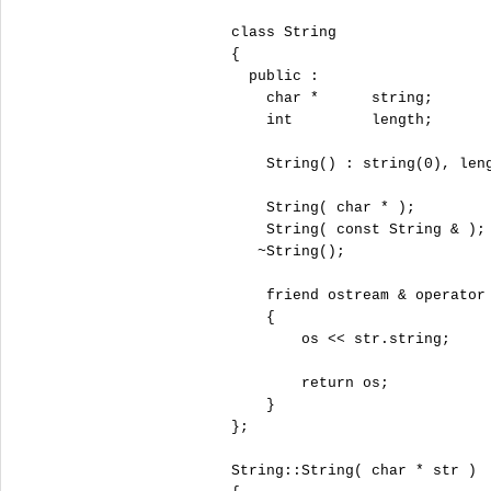
 class String

 {

   public :

     char *      string;

     int         length;

     String() : string(0), le
     String( char * );

     String( const String & )
    ~String();                
     friend ostream & operator 
     {

         os << str.string;

         return os;

     }

 };

 String::String( char * str )
