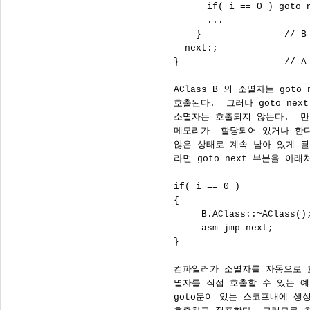
            if( i == 0 ) got
            ...

          }               /
        next:;

      }                   /
      AClass B 의 소멸자는 got
      호출된다.  그러나 goto next 
      소멸자는 호출되지 않는다.  
      메모리가  할당되어 있거나 한
      않은 상태로 계속 남아 있게 될
      라면 goto next 부분을 아
      if( i == 0 )

      {

           B.AClass::~AClass
           asm jmp next;

      }

      컴파일러가 소멸자를 자동으로 
      멸자를 직접 호출할 수 있는 예
      goto문이 있는 스코프내에 