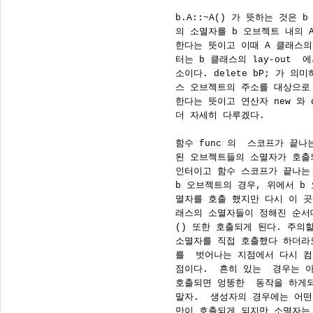
      b.A::~A() 가 뜻하는 것은 
      의 소멸자를 b 오브젝트 내의 
      한다는 뜻이고 이때 A 클래스의
      터는 b 클래스의 lay-out  
      소이다. delete bP; 가 의
      스 오브젝트의 주소를 대상으로
      한다는 뜻이고 연산자 new 와 d
      더 자세히 다루겠다.

      함수 func 의  스코프가 끝
      된 오브젝트들의 소멸자가 호출되
      인터이고 함수 스코프가 끝나는
      b 오브젝트의 경우, 위에서 b
      멸자를 호출 했지만 다시 이 곳
      래스의 소멸자들이 정해진 순서대
      () 또한 호출되게 된다. 주의
      소멸자를 직접 호출했다 하더라
      를  벗어나는 지점에서 다시 
      점이다.  흔히 있는  경우는 
      호출되면 엉뚱한  동작을 하게
      말자.  생성자의 경우에는 어
      만이 호출되게 되지만 소멸자는