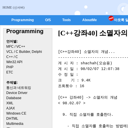
HOME (신서버)
Programming
O/S
Tools
AboutMe
아웃룩 일
Programming
[C++강좌40] 소멸자의 
언어별:
MFC / VC++
VCL / C Builder, Delphi
[C++강좌40] 소멸자의 개념...

C++ / C
-------------------------------
Win32 API
게 시 자 : shachah(오승용)

PHP
게 시 일 : 98/02/07 12:07:38

ETC
수 정 일 : 

크    기 : 9.4K

주제별:
조회횟수 : 16

통신과 네트워킹
Device Driver
[C++ 강좌40] -> 소멸자의 개념

Database
XML
< 98.02.07 >

AJAX
Windows CE
  9. 직접 소멸자를 호출한다.

DHTML
Multimedia
    - 직접 소멸자를 호출하는 방법에