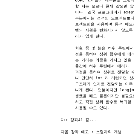
      OOPL 언어들의 대부분도 그렇다
      할 지는 모르나 현재 같으면 
      이다. 결국 프로그래머가 exepti
      부분에서는 정적인 오브젝트보다
      브젝트만을 사용하며 동적 메모
      템의 자원을 변화시키지 않도록
      리가 없게 된다.

      회원 중 몇 분은 하위 루틴에
      정을 통하여 상위 함수에게 에
      는 가라는 의문을 가지고 있을
      출간에 하위 루틴에서 에러가 
      과정을 통하여 상위로 전달할 
      나 간단히 int 라 리턴되던 
      구조체가 인자로 전달되는 아주
      나게 된다. 덧붙이자면 longj
      생했을 때도 물론이지만 불필요
      하고 직접 상위 함수로 복귀할
      사용될 수도 있다.

C++ 강좌41 끝...

다음 강좌 예고 : 소멸자의 개념
