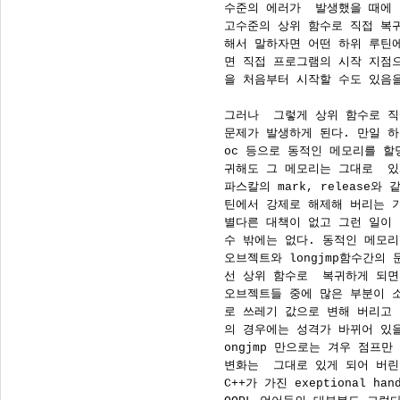
      수준의 에러가  발생했을 때에
      고수준의 상위 함수로 직접 복
      해서 말하자면 어떤 하위 루틴
      면 직접 프로그램의 시작 지점
      을 처음부터 시작할 수도 있음을
      그러나  그렇게 상위 함수로 
      문제가 발생하게 된다. 만일 하
      oc 등으로 동적인 메모리를 
      귀해도 그 메모리는 그대로  있
      파스칼의 mark, release와
      틴에서 강제로 해제해 버리는 기
      별다른 대책이 없고 그런 일이
      수 밖에는 없다. 동적인 메모리
      오브젝트와 longjmp함수간의
      선 상위 함수로  복귀하게 되
      오브젝트들 중에 많은 부분이 
      로 쓰레기 값으로 변해 버리고
      의 경우에는 성격가 바뀌어 있을
      ongjmp 만으로는 겨우 점프만
      변화는  그대로 있게 되어 버린다
      C++가 가진 exeptional h