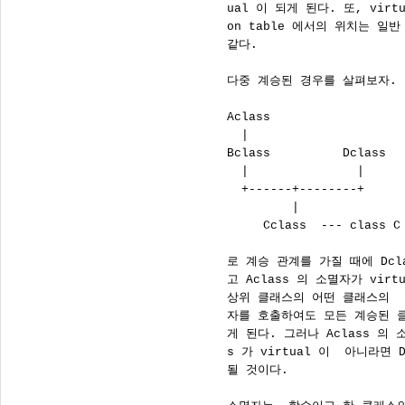
      ual 이 되게 된다. 또, virtu
      on table 에서의 위치는 일반
      같다.

      다중 계승된 경우를 살펴보자.

      Aclass

        |

      Bclass          Dclass

        |               |

        +------+--------+

               |

           Cclass  --- class C 
      로 계승 관계를 가질 때에 Dcla
      고 Aclass 의 소멸자가 vir
      상위 클래스의 어떤 클래스의 
      자를 호출하여도 모든 계승된 
      게 된다. 그러나 Aclass 의 소
      s 가 virtual 이  아니라면
      될 것이다.
