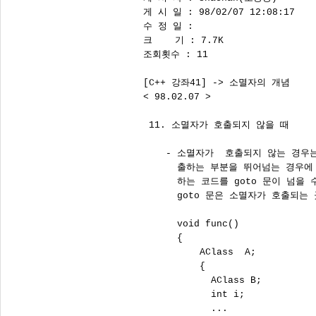
게 시 일 : 98/02/07 12:08:17

수 정 일 : 

크    기 : 7.7K

조회횟수 : 11

[C++ 강좌41] -> 소멸자의 개념

< 98.02.07 >

 11. 소멸자가 호출되지 않을 때

    - 소멸자가  호출되지 않는 경우
      출하는 부분을 뛰어넘는 경우에
      하는 코드를 goto 문이 넘을
      goto 문은 소멸자가 호출되는
      void func()

      {

          AClass  A;

          {

            AClass B;

            int i;

            ...
