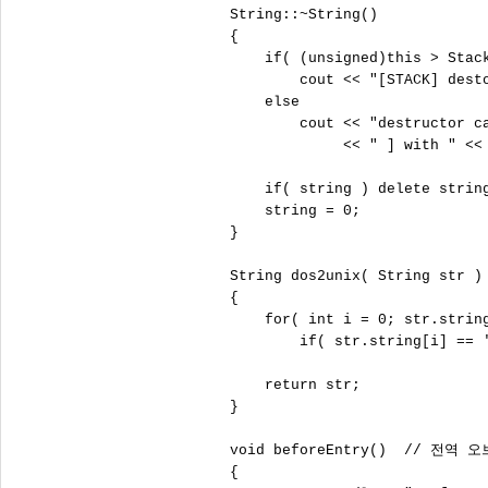
 String::~String()

 {

     if( (unsigned)this > Stack
         cout << "[STACK] desto
     else

         cout << "destructor ca
              << " ] with " << 
     if( string ) delete string
     string = 0;

 }

 String dos2unix( String str )

 {

     for( int i = 0; str.string
         if( str.string[i] == '
     return str;

 }

 void beforeEntry()  // 전역
 {
