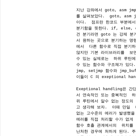
      지난 강좌에서 goto, asm jm
      를 살펴보았다.  goto, asm 
      이다.  점프란 한코드 부분에
      분기함을 뜻한다. if, else, d
      건 분기라면 goto 는 강제 
      서 원하는 곳으로 분기하는 명
      에서  다른 함수로 직접 분기
      않지만 기본 라이브러리를  보
      수 있는 실제로는  하위 루틴
      수 있는 함수와 구조체가 있다.
      jmp, setjmp 함수와 jmp_
      이들이 C 의 exeptional h
      Exeptional handling
      서 연속적인 또는 중복적인  
      위 루틴에서 알수 없는 정도의
      고 생각해 보자.  이때 만일 
      없는 고수준의 에러가 발생했을
      에러를 직접 처리할 수가 없게
      함수 호출 관계에서의  위치를
      난처한 경우에 처하게 된다. 