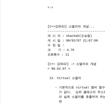
^-^

[C++강좌42] 소멸자의 개념...

-------------------------------
게 시 자 : shachah(오승용)

게 시 일 : 98/02/07 21:07:06

수 정 일 : 

크    기 : 4.7K

조회횟수 : 11

[C++ 강좌42] -> 소멸자의 개념

< 98.02.07 >

 12. Virtual 소멸자

    - 기본적으로 virtual 멤버 함
      가 같다.  상위 클래스의 주
      의 실제 소멸자를 호출하게 하
      면
