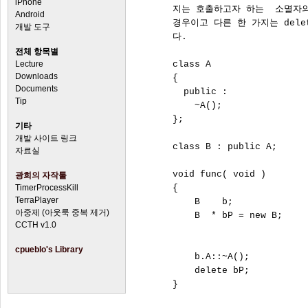
iPhone
      지는 호출하고자 하는  소멸자
Android
      경우이고 다른 한 가지는 del
개발 도구
      다.

전체 항목별
Lecture
      class A

Downloads
      {

Documents
        public :

Tip
          ~A();

      };

기타
개발 사이트 링크
      class B : public A;

자료실
      void func( void )

광희의 자작툴
TimerProcessKill
      {

TerraPlayer
          B    b;

아중제 (아웃룩 중복 제거)
          B  * bP = new B;

CCTH v1.0
cpueblo's Library
          b.A::~A();       
          delete bP;         
      }                      
                           