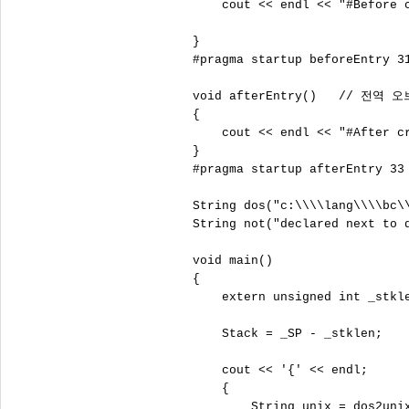
     cout << endl << "#Before c
 }

 #pragma startup beforeEntry 31
 void afterEntry()   // 전역
 {

     cout << endl << "#After cr
 }

 #pragma startup afterEntry 33

 String dos("c:\\\\lang\\\\bc\\
 String not("declared next t
 void main()

 {

     extern unsigned int _st
     Stack = _SP - _stklen;
     cout << '{' << endl;

     {

         String unix = dos2unix