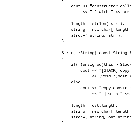
 {

     cout << "constructor calle
          << " ] with " << str 
     length = strlen( str );

     string = new char[ length 
     strcpy( string, str );

 }

 String::String( const String &
 {

     if( (unsigned)this > S
         cout << "[STACK] copy 
              << (void *)&ost <
     else

         cout << "copy-constr c
              << " ] with " << 
     length = ost.length;

     string = new char[ length 
     strcpy( string, ost.string
 }
