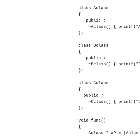
      class Aclass

      {

         public :

          ~Aclass() { printf("A
      };

      class Bclass

      {

         public :

          ~Bclass() { printf("B
      };

      class Cclass

      {

        public :

          ~Cclass() { printf("C
      };

      void func()

      {

          Aclass * aP = (Aclass