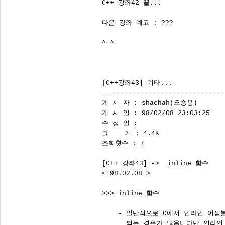
C++ 강좌42 끝...

다음 강좌 예고 : ???

^-^

[C++강좌43] 기타...

-------------------------------
게 시 자 : shachah(오승용)

게 시 일 : 98/02/08 23:03:25

수 정 일 : 

크    기 : 4.4K

조회횟수 : 7

[C++ 강좌43] ->  inline 함수

< 98.02.08 >

>>> inline 함수

    - 일반적으로 C에서 인라인 어셈
      되는 경우가 많읍니다만 인라인