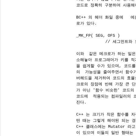
      코드로 정확히 구분하여 사용해
      BC++ 의 헤더 화일 중에 
  에는 다음과 같은 메크
      로가 있다.
 
      _MK_FP( SEG, OFS )
                  // 세그먼트와 오프셋으로 화 포인터를 합성
 
      이와  같은 메크로가 하는 일은 매번 반복되는 코드를 축
      소해놓아 프로그래머가 키를 적게 치게하고, 코드의 변형
      을 쉽게할 수가 있으며, 코드를 읽기쉽게 하여주고, 에러
      의  가능성을 줄여주면서 함수가 불리울때에 소모되는 오
      버헤드을 제거하여 코드의 효율성을 높여준다. 이런한 메
      크로의 장점에 반해 가장 큰 단점은 메크로는 '진짜 함수'
      가 아닌 '함수 비슷한' 코드의 집합이므로 보통의 함수의
      코드에  적용되는 컴파일러의 코드 에러 검출이 불가능해
      진다.
 
      C++ 는 크기가 작은 함수를 자주 사용해야만 한다. 또 어
      떤 때는 그렇게 해야된 되는 경우도 많다. 거의 대부분의
      C++ 클래스에는 Mutator 라고 불리우는 아주 작은 함수들
      이 있으며 이들의 일반 형태는 다음과 같다.
 
      int get10() { return 10; }
 
      위에서 class 의 부럭안에  들어있는 getInt 함수가 하는
      일이라고는 return i;  라는 아주 작은 코드이며 정수 하
      나를 씨의 리턴 방식에 따라 _AX 레지스터에 넣는 코드로
      아주 작다. 이런 작은 함수는 함수 내부의 코드보다도 오
      히려 어셈으로  함수를 호출하고 스택을 재정리하고 리턴
      하는 코드가 훨씬 더 큰 가분수 형태를 취하고 있다.  이
      런 함수를 메크로와 같이 함수가 호출된 곳에 직접  함수
      내부의 코드( return i; ) 부분만을 넣는다면 함수를  호
      출하는 데에 소모되는 오버헤드와  불필요한 코드를 줄일
      수가 있게되는 것이다. 이러한 필요에 의해서 C++에는 인
      라인 함수를 도입했으며, 그 특징은 일반 함수와 같이 컴
      파일러가  코드를 검사하며, 메크로처럼 함수의 오버헤드
      를 없애는 장점을 모두 가진 새로운 형태의 코드  작성법
      이다. 그 선언 형태는 inline이란 키워드 함수 선언 앞에
      넣는 것으로 다음과 같다.
 
      inline int get10() { return 10; }
 
      C++ 컴파일러가 인라인 함수에 동작하는 방식은 컴파일러
      가 inline 이라는  선언을 만나면 일반 함수와 같은 방식
      이 아니라, 인라인 함수의 내부 코드를 모두 기억해 놓고
      는, 그 인라인  함수가 사용된 곳을 만날 때마다, 기억된
      인라인 함수를 정확히 사용했는가를 검사한 후에, 기억된
      내부 코드를 그 곳에 직접 집어넣게 되는 것이다. 이렇게
      함으로서 메크로의 효율성과 함수의 에러 검출 능력을 모
      두 갖게 되는 것이다.
 
      위와 같은  방식의 컴파일을 하려면 항상  인라인 함수는
      선언된 자리에서 함수를 결정해놓아야만 한다.. 즉
 
      inline int get10();
 
      과 같은 형 선언은 아무런 의미가 없다. 왜냐하면 컴파일
      러는  인라인 함수의 내부 코드를 기억할 수가 없기 때문
      에 선언된 인라인 함수가 상용된 곳에 인라인 함수의  내
      부 코드를 직접 넣을 수 없으므로 에러가 발생하게 된다.
      그러므로 인라인 함수가 선언되었으면 반드시 그  인라인
      함수가 첫 번째로 사용되기 전에 함수의 본체가 결정되어
      있어야만 하는 것이다.  다시 말하면 코드의 본체가 결정
      되어 있더라도 그 인라인 함수가 사용되지 않으면 인라인
      함수의 크기는 실행화일에 포함되지 않게되는 것이다.
 
      인라인 함수는 잘 쓰면 코드의 크기도 줄이고, 코드의 속
      도도 빠르게 만든다.  그러나 이러한 인라인 함수에는 몇
      가지 단점이 있다. 우선 그 첫째는 인라인 함수를 남용하
      는 문제이다.  인라인 함수는 인라인 함수가 사용된 곳마
      다 내부의 코드가 삽입된다. 다시 말해서 큰 인라인 함수
      는 필요이상으로 실행화일의 크기를 증가시킬 수