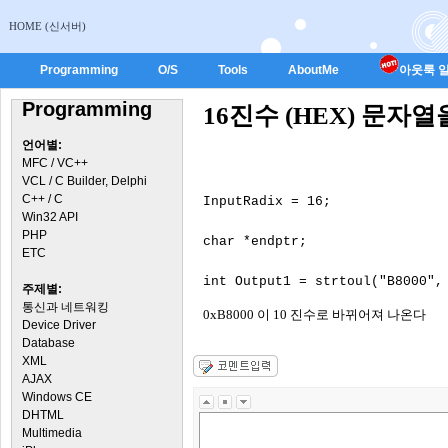
HOME (신서버)
Programming
O/S
Tools
AboutMe
아웃룩 일
Programming
16진수 (HEX) 문자열을 
언어별:
MFC / VC++
VCL / C Builder, Delphi
C++ / C
InputRadix = 16;

Win32 API
PHP
char *endptr;

ETC
주제별:
통신과 네트워킹
0xB8000 이 10 진수로 바뀌어져 나온다
Device Driver
Database
XML
AJAX
Windows CE
DHTML
Multimedia