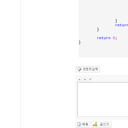
			pDataPos += r
			dwDataPos += r
		}

retur
	}

return 
0
;

}
