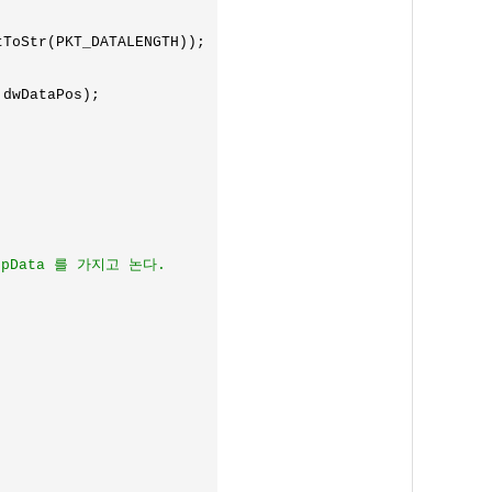
tToStr(PKT_DATALENGTH));

dwDataPos);

pData 를 가지고 논다.
