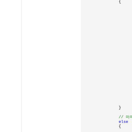
		{

			{
				pDataPos
				dwDataPos
			}
			RecvType = HEADE
			pData = NULL
		}

// 마
else

{
