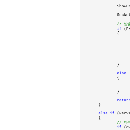
		Show
		Socket->ReceiveBuf(&rpkt, PKT_HEADER_SIZE);

// 받
if 
(P
		{

			pDataPos = pDat
			RecvType = DATA
		}

else

{

		}

retur
        }

else if 
(Recv
	{

// 마
if 
(d