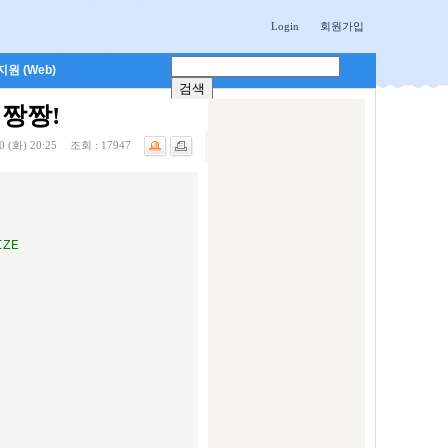
Login
회원가입
원 (Web)
 짱짱!
0 (화) 20:25
조회 :
17947