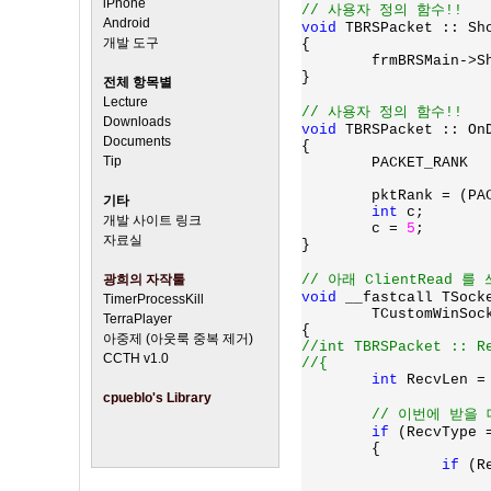
iPhone
Android
void 
TBRSPacket :: Sho
개발 도구
{

	frmBRSMain->ShowClientMessage(Socket, Str);

}

전체 항목별
Lecture
Downloads
void 
TBRSPacket :: OnD
Documents
{

Tip
	PACKET_RANK                *pktRank;

	pktRank = (PACKET_RANK *)pData;

기타
int 
c;

개발 사이트 링크
	c = 
5
;

자료실
}

광희의 자작툴
void 
__fastcall TSock
TimerProcessKill
	TCustomWinSocket *Socket)

TerraPlayer
아중제 (아웃룩 중복 제거)
//int TBRSPacket :: Re
CCTH v1.0
//{

int 
RecvLen =
cpueblo's Library
// 이번에 받을
if 
(RecvType =
	{

if 
(R