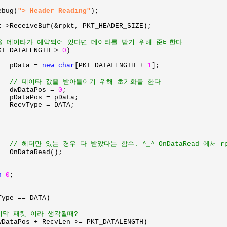
Debug(
"> Header Reading"
);

을 데이타가 예약되어 있다면 데이타를 받기 위해 준비한다

KT_DATALENGTH > 
0
)

			pData = 
new char
[PKT_DATALENGTH + 
1
];

// 데이타 값을 받아들이기 위해 초기화를 한다

dwDataPos = 
0
;

a;

;

// 헤더만 있는 경우 다 받았다는 함수. ^_^ OnDataRead 에서 rp
OnDataRead();

n 
0
;

Type == DATA)

지막 패킷 이라 생각될때?

wDataPos + RecvLen >= PKT_DATALENGTH)
