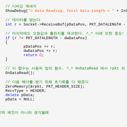
// 디버깅 메세지

ShowDebug(
"> Data Reading. Total Data Length = "
+ In
// 데이타를 받는다

int 
r = Socket->ReceiveBuf(pDataPos, PKT_DATALENGTH - 
// 마지막에도 요청값과 틀린지를 채크한다. ^_^ 아래 또한 중요!

if 
(r != PKT_DATALENGTH - dwDataPos)



 += r;

 += r;

return 
0
;



// 이 함수는 사용자 정의 함수. ^_^ OnDataRead 에서 rpkt 와 
OnDataRead();

// 다음 헤더를 받기 위해 초기화를 다 해준다

ZeroMemory(&rpkt, PKT_HEADER_SIZE);

R;

delete 
pData;

;

지막 패킷이 아니라 생각될때
