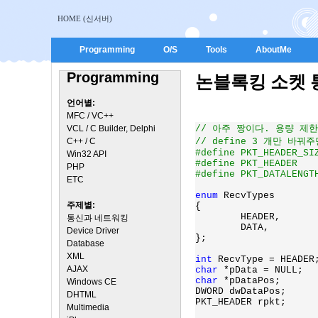
HOME (신서버)
Programming
O/S
Tools
AboutMe
Programming
논블록킹 소켓 통신
언어별:
MFC / VC++
VCL / C Builder, Delphi
// 아주 짱이다. 용량 제한
C++ / C
// define 3 개만 바꿔
#define PKT_HEADER_SIZE			sizeof(PACKET_BILLCOM
Win32 API
#define PKT_HEADER			PACKET_BILLCOMM

PHP
#define PKT_DATALENGTH			htonl(rpkt.PacketLength) - BILLCOMM_SIZ
ETC
enum 
RecvTypes

주제별:
{

        HEADER,

통신과 네트워킹
        DATA,

Device Driver
};

Database
XML
int 
AJAX
char 
char 
*pDataPos;

Windows CE
DWORD dwDataPos;

DHTML
PKT_HEADER rpkt;

Multimedia