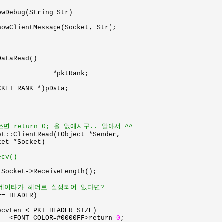
wDebug(String Str)

ataRead()

et::ClientRead(TObject *Sender,

cv()

 Socket->ReceiveLength();

 데이타가 헤더로 설정되어 있다면?

= HEADER)

ecvLen < PKT_HEADER_SIZE)

			<FONT COLOR=#0000FF>return 
0
;
