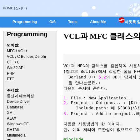
HOME (신서버)
Programming
O/S
Tools
AboutMe
아웃룩 일
Programming
VCL과 MFC 클래스
언어별:
MFC / VC++
VCL / C Builder, Delphi
C++ / C
VCL과 MFC의 클래스를 혼합하여 사용
Win32 API
(참고로 Builder에서 작성한 폼을 M
PHP
  Borland C++ 
5.2
의 CD에 담겨져 
ETC
  잘 안나는군요.)

다음의 순서에 준한다.

주제별:
통신과 네트워킹
1. 
Device Driver
2. 
Project : Options... : [Dire
Database
XML
3. 
Project : Add to project..
AJAX
Windows CE
다음은 사용방법의 한 예이다.

DHTML
단, 예외 처리에 호환성이 없으므로 주
Multimedia
#include 