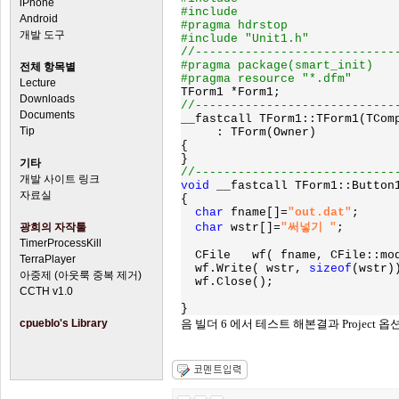
iPhone
#include 
Android
#pragma hdrstop

개발 도구
#include "Unit1.h"

//-----------------------------
#pragma package(smart_init)

전체 항목별
Lecture
Downloads
Documents
__fastcall TForm1::TForm1(TComp
Tip
     : TForm(Owner)

{

기타
개발 사이트 링크
void 
__fastcall TForm1::Button1
자료실
{

char 
fname[]=
"out.dat"
;

광희의 자작툴
char 
wstr[]=
"써넣기 "
;

TimerProcessKill
  CFile   wf( fname, CFile::mod
TerraPlayer
  wf.Write( wstr, 
sizeof
(wstr))
아중제 (아웃룩 중복 제거)
  wf.Close();

CCTH v1.0
cpueblo's Library
음 빌더 6 에서 테스트 해본결과 Project 옵션 -> Dir