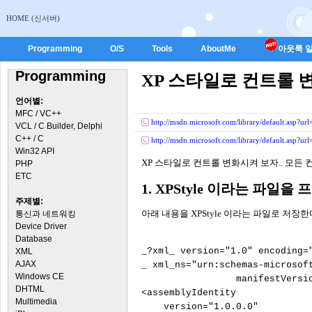
HOME (신서버)
Programming
O/S
Tools
AboutMe
아웃룩 일
Programming
XP 스타일로 컨트롤 변
언어별:
MFC / VC++
http://msdn.microsoft.com/library/default.asp?ur
VCL / C Builder, Delphi
C++ / C
http://msdn.microsoft.com/library/default.asp?ur
Win32 API
XP 스타일로 컨트롤 변화시켜 보자.. 모든 컨
PHP
ETC
1. XPStyle 이라는 파일
주제별:
아래 내용을 XPStyle 이라는 파일로 저장한
통신과 네트워킹
Device Driver
Database
_?xml_ version="1.0" encoding="
XML
AJAX
_ xml_ns="urn:schemas-microsoft
Windows CE
                 manifestVersio
DHTML
<assemblyIdentity

Multimedia
    version="1.0.0.0"
