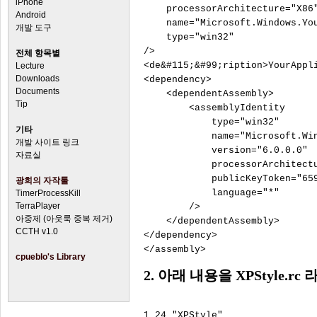
iPhone
    processorArchitecture="X86"
Android
    name="Microsoft.Windows.You
개발 도구
    type="win32"

/>

전체 항목별
<de&#115;&#99;ription>YourAppli
Lecture
Downloads
<dependency>

Documents
    <dependentAssembly>

Tip
        <assemblyIdentity

            type="win32"

기타
            name="Microsoft.Win
개발 사이트 링크
            version="6.0.0.0"

자료실
            processorArchitectu
            publicKeyToken="659
광희의 자작툴
            language="*"

TimerProcessKill
TerraPlayer
        />

아중제 (아웃룩 중복 제거)
    </dependentAssembly>

CCTH v1.0
</dependency>

cpueblo's Library
2. 아래 내용을 XPStyle