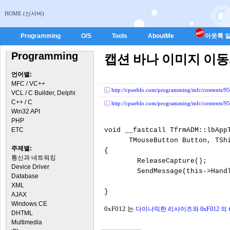
HOME (신서버)
Programming
O/S
Tools
AboutMe
아웃룩 일
Programming
캡션 바나 이미지 이
언어별:
MFC / VC++
http://cpueblo.com/programming/mfc/contents/95
VCL / C Builder, Delphi
C++ / C
http://cpueblo.com/programming/mfc/contents/95
Win32 API
PHP
ETC
void __fastcall TfrmADM::lbAppT
      TMouseButton Button, TShi
주제별:
{

통신과 네트워킹
        ReleaseCapture();

Device Driver
        SendMessage(this->Handl
Database
XML
AJAX
Windows CE
0xF012 는
다이나믹한 리사이즈와 0xF012 의 
DHTML
Multimedia