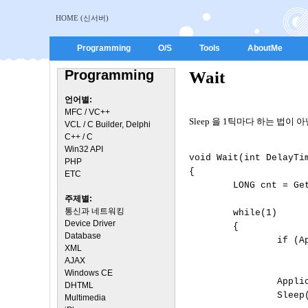
HOME (신서버)
Programming
O/S
Tools
AboutMe
Programming
Wait
언어별:
MFC / VC++
Sleep 을 1틱마다 하는 법이 
VCL / C Builder, Delphi
C++ / C
Win32 API
void Wait(int DelayTim
PHP
{

ETC
        LONG cnt = Ge
주제별:
통신과 네트워킹
        while(1)

Device Driver
        {

Database
                if (Ap
XML
                      
AJAX
Windows CE
                Applic
DHTML
                Sleep(
Multimedia