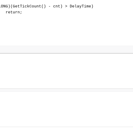
LONG)(GetTickCount() - cnt) > DelayTime)

  return;
