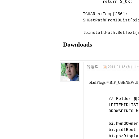
		return S_OK;

	TCHAR szTemp[256];

	SHGetPathFromIDList(pidl, szTemp);

Downloads
유광희
2011-01-18 (화) 11:
bi.ulFlags = BIF_USEN
	// Folder 찾기

	LPITEMIDLIST pidl;

	BROWSEINFO bi;

	bi.hwndOwner      = NULL;

	bi.pidlRoot       = NULL;

	bi.pszDisplayName = NULL;
