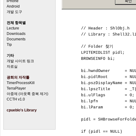
iPhone
Android
개발 도구
전체 항목별
Lecture
	// Header : ShlObj.h

Downloads
	// Library : Shell32.lib

Documents
Tip
	// Folder 찾기

	LPITEMIDLIST pidl;

기타
	BROWSEINFO bi;

개발 사이트 링크
자료실
	bi.hwndOwner      = NULL;

	bi.pidlRoot       = NULL;

광희의 자작툴
TimerProcessKill
	bi.pszDisplayName = NULL;

TerraPlayer
	bi.lpszTitle      = _T("script Root 설정");

아중제 (아웃룩 중복 제거)
	bi.ulFlags        = 0;

CCTH v1.0
	bi.lpfn           = NULL;

	bi.lParam         = 0;

cpueblo's Library
	pidl = SHBrowseForFolder(&bi);

	if (pidl == NULL) 
