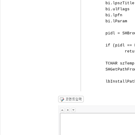
	bi.lpszTitle      = L"설치 경로 선택";

	bi.ulFlags        = BIF_USENEWUI;

	bi.lpfn           = NULL;

	bi.lParam         = 0;

	pidl = SHBrowseForFolder(&bi);

	if (pidl == NULL) 

		return S_OK;

	TCHAR szTemp[256];

	SHGetPathFromIDList(pidl, szTemp);
