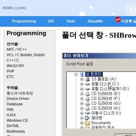
HOME (신서버)
Programming
O/S
Tools
AboutMe
아웃룩 일
Programming
폴더 선택 창 - SHBrows
언어별:
MFC / VC++
VCL / C Builder, Delphi
C++ / C
Win32 API
PHP
ETC
주제별:
통신과 네트워킹
Device Driver
Database
XML
AJAX
Windows CE
DHTML
Multimedia